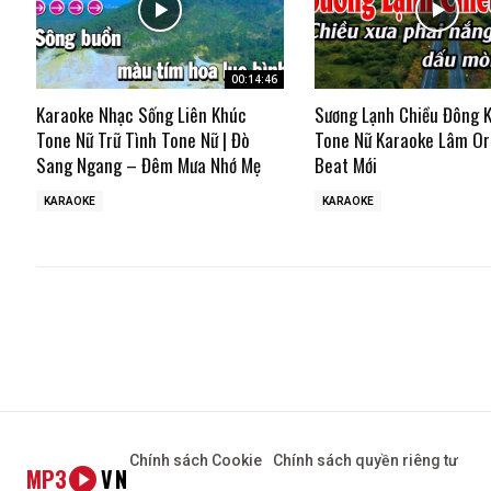
00:14:46
Karaoke Nhạc Sống Liên Khúc
Sương Lạnh Chiều Đông 
Tone Nữ Trữ Tình Tone Nữ | Đò
Tone Nữ Karaoke Lâm Or
Sang Ngang – Đêm Mưa Nhớ Mẹ
Beat Mới
KARAOKE
KARAOKE
Chính sách Cookie
Chính sách quyền riêng tư
MP3
VN