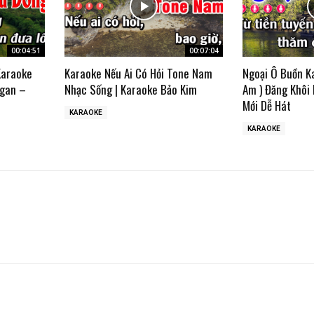
00:04:51
00:07:04
Karaoke
Karaoke Nếu Ai Có Hỏi Tone Nam
Ngoại Ô Buồn K
gan –
Nhạc Sống | Karaoke Bảo Kim
Am ) Đăng Khôi
Mới Dễ Hát
KARAOKE
KARAOKE