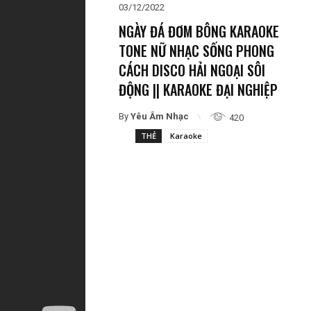
03/12/2022
NGÀY ĐÁ ĐƠM BÔNG KARAOKE
TONE NỮ NHẠC SỐNG PHONG
CÁCH DISCO HẢI NGOẠI SÔI
ĐỘNG || KARAOKE ĐẠI NGHIỆP
By
Yêu Âm Nhạc
420
THẺ
Karaoke