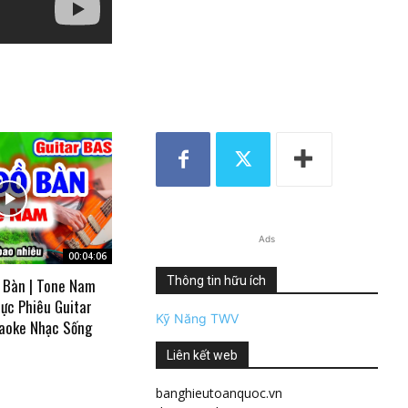
Ads
00:04:06
Thông tin hữu ích
 Bàn | Tone Nam
ực Phiêu Guitar
Kỹ Năng TWV
aoke Nhạc Sống
Liên kết web
banghieutoanquoc.vn