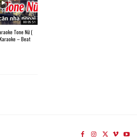
00:05:51
araoke Tone Nữ (
 Karaoke – Beat