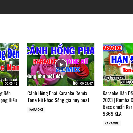
00:05:42
00:03:47
ng Đến
Cánh Hồng Phai Karaoke Remix
Karaoke Hận Đồ
rọng Hiếu
Tone Nữ Nhạc Sống gia huy beat
2023 | Rumba C
Bass chuẩn Kar
KARAOKE
9669 KLA
KARAOKE