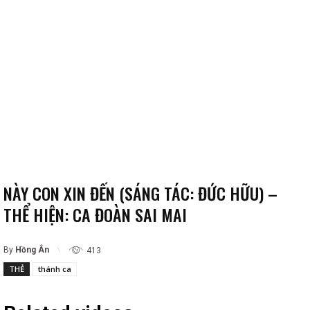
NÀY CON XIN ĐẾN (SÁNG TÁC: ĐỨC HỮU) –
THỂ HIỆN: CA ĐOÀN SAI MAI
By
Hồng Ân
413
THẺ
thánh ca