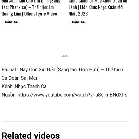
Đầu Xuân Cầu Cho Gia Đình (Sáng
Chúa Chính Là Mùa Xuân, Xuân An
tác: Phanxico) – Thể hiện: Lm.
Lành | Liên Khúc Nhạc Xuân Mới
Quang Lâm | Official Lyric Video
Nhất 2023
THÁNH CA
THÁNH CA
Ads
Bài hát : Này Con Xin Đến (Sáng tác: Đức Hữu) – Thể hiện:
Ca Đoàn Sai Mai
Kênh: Nhạc Thánh Ca
Nguồn: https://www.youtube.com/watch?v=u8o-mBNdXFs
Related videos