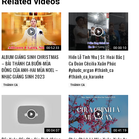
Related videos
00:52:33
00:00:10
ALBUM GIÁNG SINH CHRISTMAS
Hiến Lễ Tình Yêu | St: Hoài Bắc |
– BÀI THÁNH CA BUỒN-MÙA
Ca Đoàn Cêcilia Xuân Phúc
ĐÔNG CỦA ANH-HAI MÙA NOEL –
#phước_organ #thánh_ca
NHẠC GIÁNG SINH 2023
#thánh_ca_karaoke
THÁNH CA
THÁNH CA
00:04:07
00:41:19