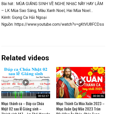
Bài hát : MÙA GIÁNG SINH VỀ NGHE NHẠC NÀY HAY LẮM
– LK Mùa Sao Sáng, Màu Xanh Noel, Hai Mùa Noel…
Kênh: Giọng Ca Hải Ngoại
Nguồn: https://www.youtube.com/watch?v=gKtVU8FCDss
Related videos
00:02:37
00:00:36
Nhạc thánh ca – Đáp ca Chúa
Nhạc Thánh Ca Mùa Xuân 2023 –
Nhật 02 sau lễ Giáng sinh –
Nhạc Xuân Quý Mão 2023 Tràn
Thánh vịnh 147 – Lm Thái Nguyên
Đầy Hồng Ân Chúa, Chúc Tụng