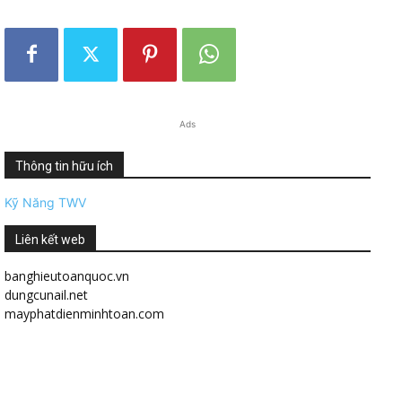
Ads
Thông tin hữu ích
Kỹ Năng TWV
Liên kết web
banghieutoanquoc.vn
dungcunail.net
mayphatdienminhtoan.com