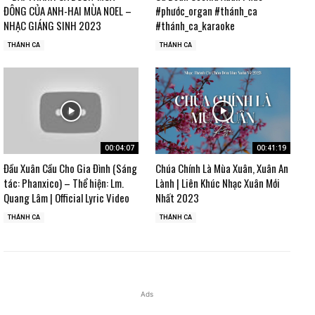
ĐÔNG CỦA ANH-HAI MÙA NOEL –
#phước_organ #thánh_ca
NHẠC GIÁNG SINH 2023
#thánh_ca_karaoke
THÁNH CA
THÁNH CA
00:04:07
00:41:19
Đầu Xuân Cầu Cho Gia Đình (Sáng
Chúa Chính Là Mùa Xuân, Xuân An
tác: Phanxico) – Thể hiện: Lm.
Lành | Liên Khúc Nhạc Xuân Mới
Quang Lâm | Official Lyric Video
Nhất 2023
THÁNH CA
THÁNH CA
Ads