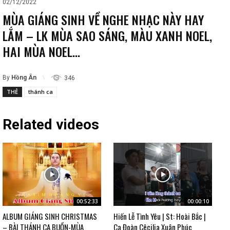
02/12/2022
MÙA GIÁNG SINH VỀ NGHE NHẠC NÀY HAY
LẮM – LK MÙA SAO SÁNG, MÀU XANH NOEL,
HAI MÙA NOEL…
By
Hồng Ân
346
THẺ
thánh ca
Related videos
00:52:33
00:00:10
ALBUM GIÁNG SINH CHRISTMAS
Hiến Lễ Tình Yêu | St: Hoài Bắc |
– BÀI THÁNH CA BUỒN-MÙA
Ca Đoàn Cêcilia Xuân Phúc