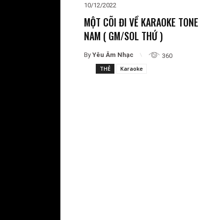
10/12/2022
MỘT CÕI ĐI VỀ KARAOKE TONE
NAM ( GM/SOL THỨ )
By
Yêu Âm Nhạc
360
THẺ
Karaoke