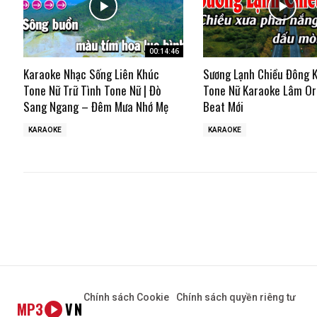
00:14:46
Karaoke Nhạc Sống Liên Khúc
Sương Lạnh Chiều Đông 
Tone Nữ Trữ Tình Tone Nữ | Đò
Tone Nữ Karaoke Lâm Or
Sang Ngang – Đêm Mưa Nhớ Mẹ
Beat Mới
KARAOKE
KARAOKE
Chính sách Cookie
Chính sách quyền riêng tư
MP3
VN