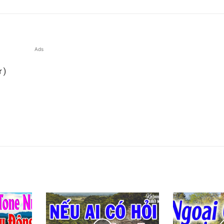
Ads
 )