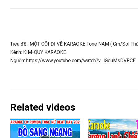
Tiêu đề : MỘT CÕI ĐI VỀ KARAOKE Tone NAM ( Gm/Sol Thứ
Kênh: KIM-QUY KARAOKE
Nguồn: https://www.youtube.com/watch?v=lGduMsDVRCE
Related videos