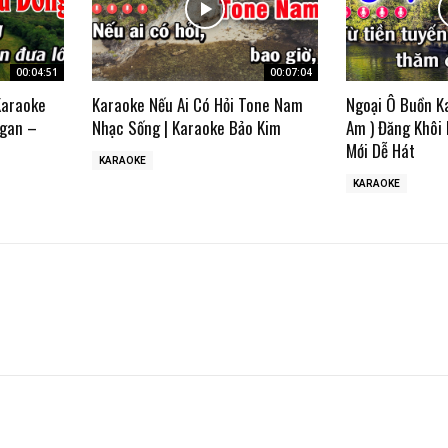
00:04:51
00:07:04
Karaoke
Karaoke Nếu Ai Có Hỏi Tone Nam
Ngoại Ô Buồn K
gan –
Nhạc Sống | Karaoke Bảo Kim
Am ) Đăng Khôi
Mới Dễ Hát
KARAOKE
KARAOKE