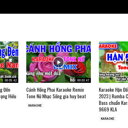
00:05:42
00:03:47
ng Đến
Cánh Hồng Phai Karaoke Remix
Karaoke Hận Đồ
rọng Hiếu
Tone Nữ Nhạc Sống gia huy beat
2023 | Rumba C
Bass chuẩn Kar
KARAOKE
9669 KLA
KARAOKE