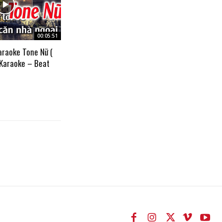
00:05:51
araoke Tone Nữ (
 Karaoke – Beat