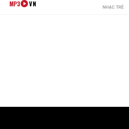
MP3
VN
NHẠC TRẺ