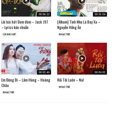
00:06:22
00:35:04
Lời bài hát Đom đóm – Jack J97
[Album] Tình Như Lá Bay Xa –
– Lyrics bản chuẩn
Nguyễn Hồng Ân
LỜI BÀI HÁT
NHẠC TRẺ
00:03:40
00:04:03
Em Đừng Đi – Lâm Hùng – Hoàng
Rồi Tới Luôn – Nal
Châu
NHẠC TRẺ
NHẠC TRẺ