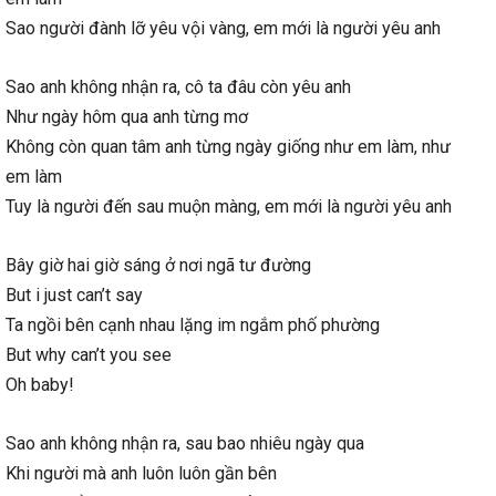
Sao người đành lỡ yêu vội vàng, em mới là người yêu anh
Sao anh không nhận ra, cô ta đâu còn yêu anh
Như ngày hôm qua anh từng mơ
Không còn quan tâm anh từng ngày giống như em làm, như
em làm
Tuy là người đến sau muộn màng, em mới là người yêu anh
Bây giờ hai giờ sáng ở nơi ngã tư đường
But i just can’t say
Ta ngồi bên cạnh nhau lặng im ngắm phố phường
But why can’t you see
Oh baby!
Sao anh không nhận ra, sau bao nhiêu ngày qua
Khi người mà anh luôn luôn gần bên