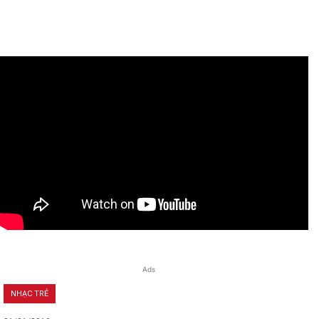
Ads
NHẠC TRẺ