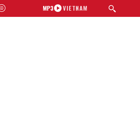
MP3
VIETNAM