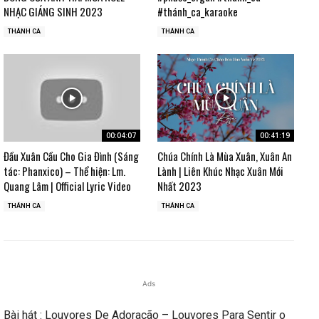
NHẠC GIÁNG SINH 2023
#thánh_ca_karaoke
THÁNH CA
THÁNH CA
00:04:07
00:41:19
Đầu Xuân Cầu Cho Gia Đình (Sáng
Chúa Chính Là Mùa Xuân, Xuân An
tác: Phanxico) – Thể hiện: Lm.
Lành | Liên Khúc Nhạc Xuân Mới
Quang Lâm | Official Lyric Video
Nhất 2023
THÁNH CA
THÁNH CA
Ads
Bài hát : Louvores De Adoração – Louvores Para Sentir o