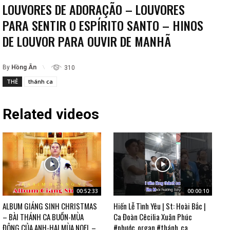
LOUVORES DE ADORAÇÃO – LOUVORES
PARA SENTIR O ESPÍRITO SANTO – HINOS
DE LOUVOR PARA OUVIR DE MANHÃ
By
Hồng Ân
310
THẺ
thánh ca
Related videos
00:52:33
00:00:10
ALBUM GIÁNG SINH CHRISTMAS
Hiến Lễ Tình Yêu | St: Hoài Bắc |
– BÀI THÁNH CA BUỒN-MÙA
Ca Đoàn Cêcilia Xuân Phúc
ĐÔNG CỦA ANH-HAI MÙA NOEL –
#phước_organ #thánh_ca