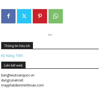
Ads
Thông tin hữu ích
Kỹ Năng TWV
Liên kết web
banghieutoanquoc.vn
dungcunail.net
mayphatdienminhtoan.com