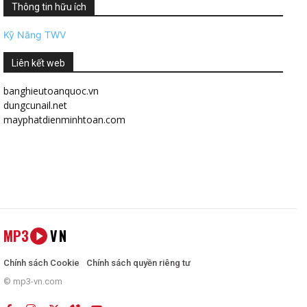
Thông tin hữu ích
Kỹ Năng TWV
Liên kết web
banghieutoanquoc.vn
dungcunail.net
mayphatdienminhtoan.com
MP3
VN
Chính sách Cookie
Chính sách quyền riêng tư
© mp3-vn.com