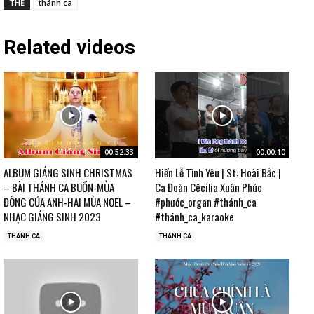
THẺ
thánh ca
Related videos
00:52:33
00:00:10
ALBUM GIÁNG SINH CHRISTMAS
Hiến Lễ Tình Yêu | St: Hoài Bắc |
– BÀI THÁNH CA BUỒN-MÙA
Ca Đoàn Cêcilia Xuân Phúc
ĐÔNG CỦA ANH-HAI MÙA NOEL –
#phước_organ #thánh_ca
NHẠC GIÁNG SINH 2023
#thánh_ca_karaoke
THÁNH CA
THÁNH CA