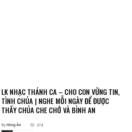
LK NHẠC THÁNH CA – CHO CON VỮNG TIN,
TÌNH CHÚA | NGHE MỖI NGÀY ĐỂ ĐƯỢC
THẤY CHÚA CHE CHỞ VÀ BÌNH AN
By
Hồng Ân
374