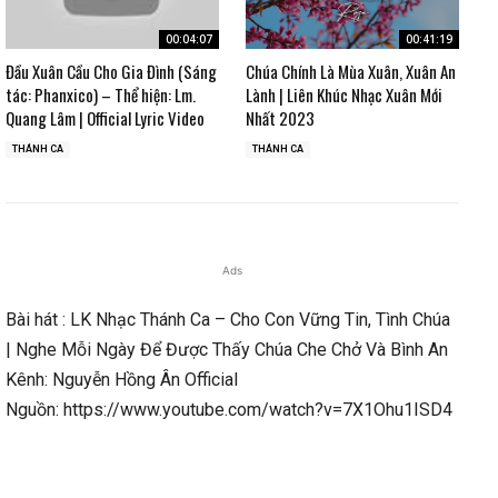
00:04:07
00:41:19
Đầu Xuân Cầu Cho Gia Đình (Sáng
Chúa Chính Là Mùa Xuân, Xuân An
tác: Phanxico) – Thể hiện: Lm.
Lành | Liên Khúc Nhạc Xuân Mới
Quang Lâm | Official Lyric Video
Nhất 2023
THÁNH CA
THÁNH CA
Ads
Bài hát : LK Nhạc Thánh Ca – Cho Con Vững Tin, Tình Chúa
| Nghe Mỗi Ngày Để Được Thấy Chúa Che Chở Và Bình An
Kênh: Nguyễn Hồng Ân Official
Nguồn: https://www.youtube.com/watch?v=7X1Ohu1ISD4