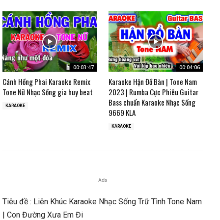
00:03:47
00:04:06
Cánh Hồng Phai Karaoke Remix
Karaoke Hận Đồ Bàn | Tone Nam
Tone Nữ Nhạc Sống gia huy beat
2023 | Rumba Cực Phiêu Guitar
Bass chuẩn Karaoke Nhạc Sống
KARAOKE
9669 KLA
KARAOKE
Ads
Tiêu đề : Liên Khúc Karaoke Nhạc Sống Trữ Tình Tone Nam
| Con Đường Xưa Em Đi