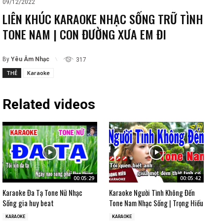
09/12/2022
LIÊN KHÚC KARAOKE NHẠC SỐNG TRỮ TÌNH
TONE NAM | CON ĐƯỜNG XƯA EM ĐI
By
Yêu Âm Nhạc
317
THẺ
Karaoke
Related videos
00:05:29
00:05:42
Karaoke Đa Tạ Tone Nữ Nhạc
Karaoke Người Tình Không Đến
Sống gia huy beat
Tone Nam Nhạc Sống | Trọng Hiếu
KARAOKE
KARAOKE