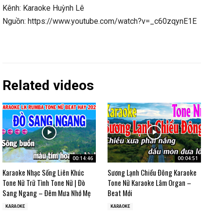
Kênh: Karaoke Huỳnh Lê
Nguồn: https://www.youtube.com/watch?v=_c60zqynE1E
Related videos
00:14:46
00:04:51
Karaoke Nhạc Sống Liên Khúc
Sương Lạnh Chiều Đông Karaoke
Tone Nữ Trữ Tình Tone Nữ | Đò
Tone Nữ Karaoke Lâm Organ –
Sang Ngang – Đêm Mưa Nhớ Mẹ
Beat Mới
KARAOKE
KARAOKE