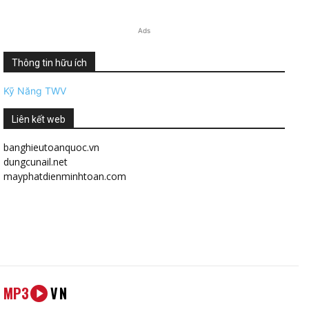
Ads
Thông tin hữu ích
Kỹ Năng TWV
Liên kết web
banghieutoanquoc.vn
dungcunail.net
mayphatdienminhtoan.com
MP3
VN