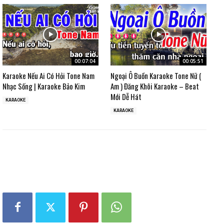
00:07:04
00:05:51
Karaoke Nếu Ai Có Hỏi Tone Nam
Ngoại Ô Buồn Karaoke Tone Nữ (
Nhạc Sống | Karaoke Bảo Kim
Am ) Đăng Khôi Karaoke – Beat
Mới Dễ Hát
KARAOKE
KARAOKE