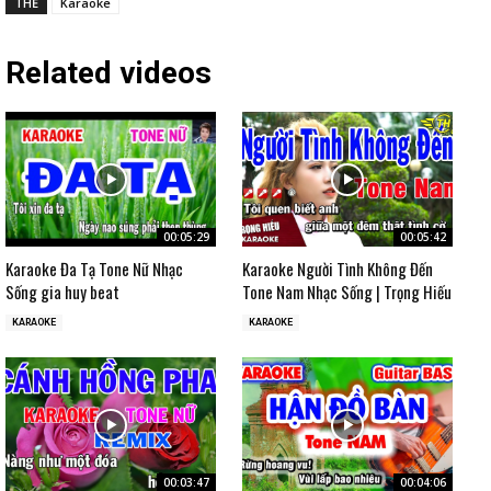
THẺ
Karaoke
Related videos
00:05:29
00:05:42
Karaoke Đa Tạ Tone Nữ Nhạc
Karaoke Người Tình Không Đến
Sống gia huy beat
Tone Nam Nhạc Sống | Trọng Hiếu
KARAOKE
KARAOKE
00:03:47
00:04:06