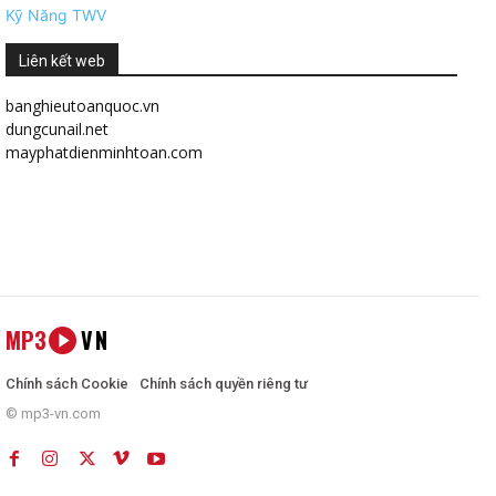
Kỹ Năng TWV
Liên kết web
banghieutoanquoc.vn
dungcunail.net
mayphatdienminhtoan.com
MP3
VN
Chính sách Cookie
Chính sách quyền riêng tư
© mp3-vn.com