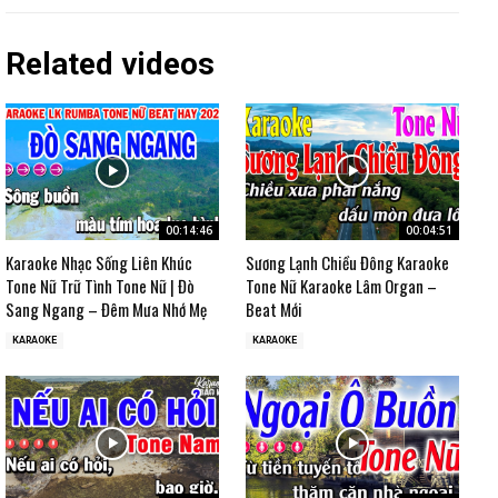
Related videos
00:14:46
00:04:51
Karaoke Nhạc Sống Liên Khúc
Sương Lạnh Chiều Đông Karaoke
Tone Nữ Trữ Tình Tone Nữ | Đò
Tone Nữ Karaoke Lâm Organ –
Sang Ngang – Đêm Mưa Nhớ Mẹ
Beat Mới
KARAOKE
KARAOKE