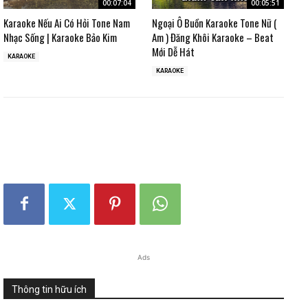
00:07:04
00:05:51
Karaoke Nếu Ai Có Hỏi Tone Nam
Ngoại Ô Buồn Karaoke Tone Nữ (
Nhạc Sống | Karaoke Bảo Kim
Am ) Đăng Khôi Karaoke – Beat
Mới Dễ Hát
KARAOKE
KARAOKE
Ads
Thông tin hữu ích