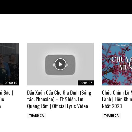
00:00:10
00:04:07
ài Bắc |
Đầu Xuân Cầu Cho Gia Đình (Sáng
Chúa Chính Là 
úc
tác: Phanxico) – Thể hiện: Lm.
Lành | Liên Khú
a
Quang Lâm | Official Lyric Video
Nhất 2023
THÁNH CA
THÁNH CA