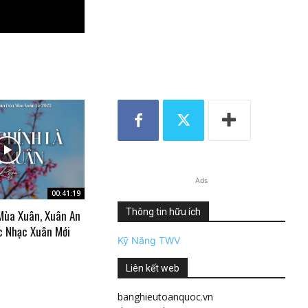
Ads
00:41:19
Thông tin hữu ích
Mùa Xuân, Xuân An
c Nhạc Xuân Mới
Kỹ Năng TWV
Liên kết web
banghieutoanquoc.vn