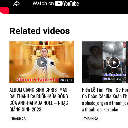
Related videos
00:52:33
ALBUM GIÁNG SINH CHRISTMAS –
Hiến Lễ Tình Yêu | St: Ho
BÀI THÁNH CA BUỒN-MÙA ĐÔNG
Ca Đoàn Cêcilia Xuân Ph
CỦA ANH-HAI MÙA NOEL – NHẠC
#phước_organ #thánh_c
GIÁNG SINH 2023
#thánh_ca_karaoke
THÁNH CA
THÁNH CA