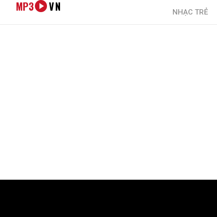
MP3
VN
NHẠC TRẺ