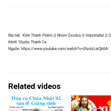
Bài hát : Kính Thánh Phêrô || Nhóm Exodus || Imprimatur || O
Kênh: Studio Thánh Ca
Nguồn: https://www.youtube.com/watch?v=0tzdzLwQk6A
Related videos