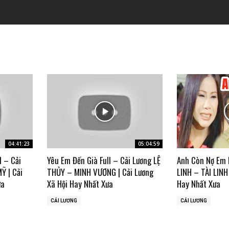
04:41:23
05:04:59
l – Cải
Yêu Em Đến Già Full – Cải Lương LỆ
Anh Còn Nợ Em F
Ỹ | Cải
THỦY – MINH VƯƠNG | Cải Lương
LINH – TÀI LINH 
ưa
Xã Hội Hay Nhất Xưa
Hay Nhất Xưa
CẢI LƯƠNG
CẢI LƯƠNG