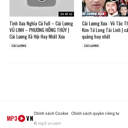
04:48:42
Tình Xưa Nghĩa Cũ Full – Cải Lương
Cải Lương Xưa : Võ Tắc T
VŨ LINH – PHƯƠNG HỒNG THỦY |
Kim Tử Long Tài Linh | cả
Cải Lương Xã Hội Hay Nhất Xưa
quảng hay nhất
CẢI LƯƠNG
CẢI LƯƠNG
Chính sách Cookie
Chính sách quyền riêng tư
MP3
VN
© mp3-vn.com