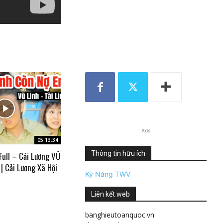
Ads
05:13:34
Thông tin hữu ích
ull – Cải Lương VŨ
| Cải Lương Xã Hội
Kỹ Năng TWV
Liên kết web
banghieutoanquoc.vn