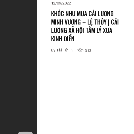
12/09/2022
KHÓC NHƯ MƯA CẢI LƯƠNG
MINH VƯƠNG – LỆ THỦY | CẢI
LƯƠNG XÃ HỘI TÂM LÝ XƯA
KINH ĐIỂN
By
Tài Tử
313