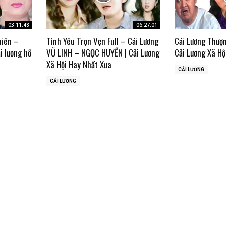
03:11:48
06:27:01
hiên –
Tình Yêu Trọn Vẹn Full – Cải Lương
Cải Lương Thượn
i lương hồ
VŨ LINH – NGỌC HUYỀN | Cải Lương
Cải Lương Xã Hộ
Xã Hội Hay Nhất Xưa
CẢI LƯƠNG
CẢI LƯƠNG