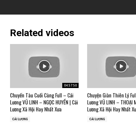
Related videos
04:57:50
Chuyến Tàu Cuối Cùng Full – Cải
Chuyện Giàn Thiên Lý Ful
Lương VŨ LINH – NGỌC HUYỀN | Cải
Lương VŨ LINH – THOẠI M
Lương Xã Hội Hay Nhất Xưa
Lương Xã Hội Hay Nhất X
CẢI LƯƠNG
CẢI LƯƠNG