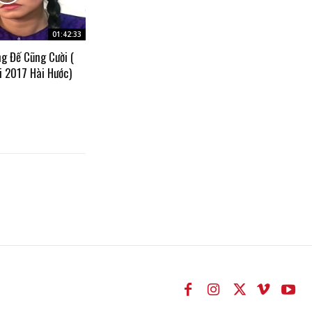
01:42:33
g Đế Cũng Cười (
i 2017 Hài Hước)