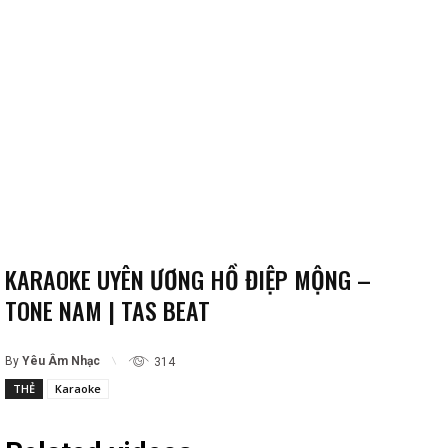
KARAOKE UYÊN ƯƠNG HỒ ĐIỆP MỘNG –
TONE NAM | TAS BEAT
By
Yêu Âm Nhạc
314
THẺ
Karaoke