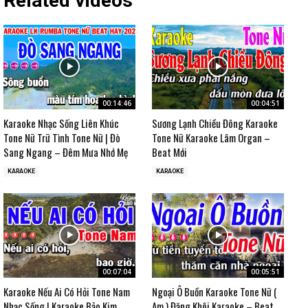
Related videos
00:14:46
00:04:51
Karaoke Nhạc Sống Liên Khúc
Sương Lạnh Chiều Đông Karaoke
Tone Nữ Trữ Tình Tone Nữ | Đò
Tone Nữ Karaoke Lâm Organ –
Sang Ngang – Đêm Mưa Nhớ Mẹ
Beat Mới
KARAOKE
KARAOKE
00:07:04
00:05:51
Karaoke Nếu Ai Có Hỏi Tone Nam
Ngoại Ô Buồn Karaoke Tone Nữ (
Nhạc Sống | Karaoke Bảo Kim
Am ) Đăng Khôi Karaoke – Beat