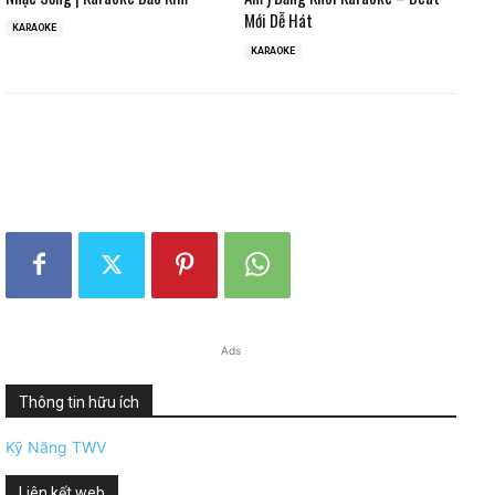
Mới Dễ Hát
KARAOKE
KARAOKE
Ads
Thông tin hữu ích
Kỹ Năng TWV
Liên kết web