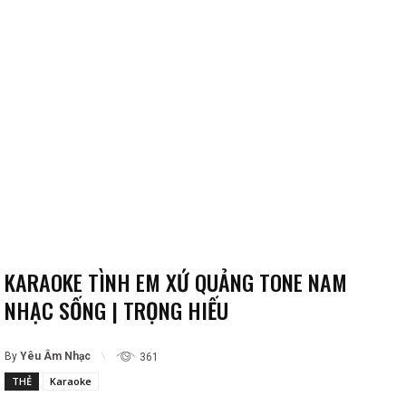
KARAOKE TÌNH EM XỨ QUẢNG TONE NAM
NHẠC SỐNG | TRỌNG HIẾU
By
Yêu Âm Nhạc
361
THẺ
Karaoke