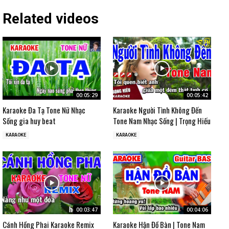
Related videos
00:05:29
00:05:42
Karaoke Đa Tạ Tone Nữ Nhạc
Karaoke Người Tình Không Đến
Sống gia huy beat
Tone Nam Nhạc Sống | Trọng Hiếu
KARAOKE
KARAOKE
00:03:47
00:04:06
Cánh Hồng Phai Karaoke Remix
Karaoke Hận Đồ Bàn | Tone Nam