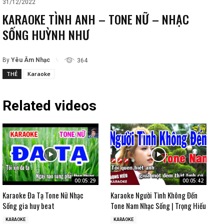
31/12/2022
KARAOKE TÌNH ANH – TONE NỮ – NHẠC
SỐNG HUỲNH NHƯ
By
Yêu Âm Nhạc
364
THẺ
Karaoke
Related videos
00:05:29
00:05:42
Karaoke Đa Tạ Tone Nữ Nhạc
Karaoke Người Tình Không Đến
Sống gia huy beat
Tone Nam Nhạc Sống | Trọng Hiếu
KARAOKE
KARAOKE