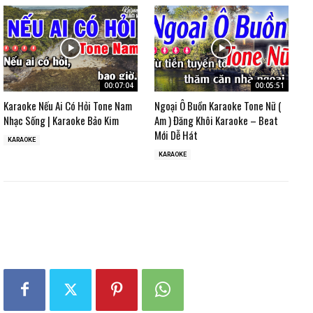
00:07:04
00:05:51
Karaoke Nếu Ai Có Hỏi Tone Nam
Ngoại Ô Buồn Karaoke Tone Nữ (
Nhạc Sống | Karaoke Bảo Kim
Am ) Đăng Khôi Karaoke – Beat
Mới Dễ Hát
KARAOKE
KARAOKE