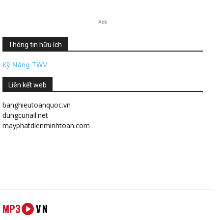
Ads
Thông tin hữu ích
Kỹ Năng TWV
Liên kết web
banghieutoanquoc.vn
dungcunail.net
mayphatdienminhtoan.com
MP3
VN