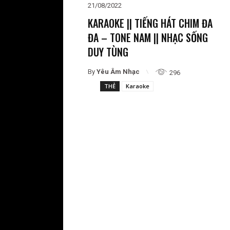
21/08/2022
KARAOKE || TIẾNG HÁT CHIM ĐA
ĐA – TONE NAM || NHẠC SỐNG
DUY TÙNG
By
Yêu Âm Nhạc
296
THẺ
Karaoke