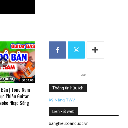
Ads
00:04:06
Thông tin hữu ích
 Bàn | Tone Nam
ực Phiêu Guitar
Kỹ Năng TWV
aoke Nhạc Sống
Liên kết web
banghieutoanquoc.vn