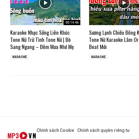
00:14:46
Karaoke Nhạc Sống Liên Khúc
Sương Lạnh Chiều Đông 
Tone Nữ Trữ Tình Tone Nữ | Đò
Tone Nữ Karaoke Lâm Or
Sang Ngang – Đêm Mưa Nhớ Mẹ
Beat Mới
KARAOKE
KARAOKE
Chính sách Cookie
Chính sách quyền riêng tư
MP3
VN