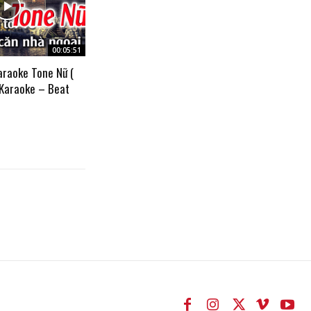
00:05:51
araoke Tone Nữ (
 Karaoke – Beat