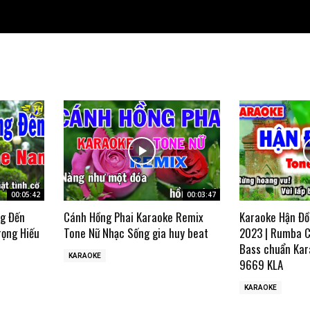
00:05:42
00:03:47
ng Đến
Cánh Hồng Phai Karaoke Remix
Karaoke Hận Đồ
rọng Hiếu
Tone Nữ Nhạc Sống gia huy beat
2023 | Rumba C
Bass chuẩn Kar
KARAOKE
9669 KLA
KARAOKE