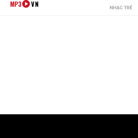
MP3
VN
NHẠC TRẺ