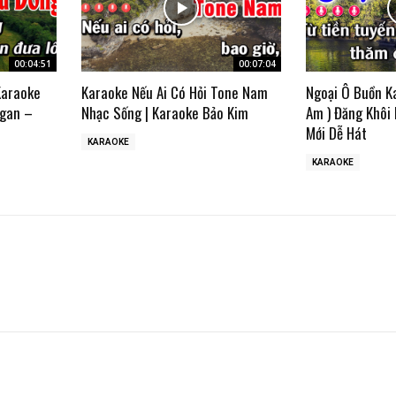
00:04:51
00:07:04
Karaoke
Karaoke Nếu Ai Có Hỏi Tone Nam
Ngoại Ô Buồn K
gan –
Nhạc Sống | Karaoke Bảo Kim
Am ) Đăng Khôi
Mới Dễ Hát
KARAOKE
KARAOKE