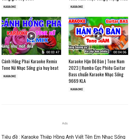
KARAOKE
KARAOKE
00:03:47
00:04:06
Cánh Hồng Phai Karaoke Remix
Karaoke Hận Đồ Bàn | Tone Nam
Tone Nữ Nhạc Sống gia huy beat
2023 | Rumba Cực Phiêu Guitar
Bass chuẩn Karaoke Nhạc Sống
KARAOKE
9669 KLA
KARAOKE
Ads
Tiêu đề : Karaoke Thiệp Hồng Anh Viết Tên Em Nhạc Sống