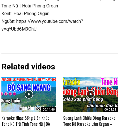
Tone Nữ | Hoài Phong Organ
Kênh: Hoài Phong Organ
Nguồn: https://www.youtube.com/watch?
v=qYUbd6M3OhU
Related videos
00:14:46
00:04:51
Karaoke Nhạc Sống Liên Khúc
Sương Lạnh Chiều Đông Karaoke
Tone Nữ Trữ Tình Tone Nữ | Đò
Tone Nữ Karaoke Lâm Organ –