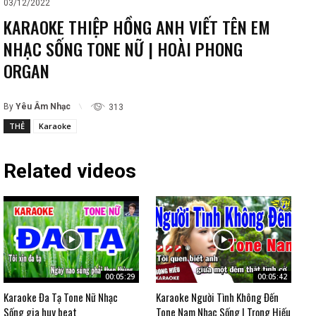
03/12/2022
KARAOKE THIỆP HỒNG ANH VIẾT TÊN EM
NHẠC SỐNG TONE NỮ | HOÀI PHONG
ORGAN
By
Yêu Âm Nhạc
313
THẺ
Karaoke
Related videos
00:05:29
00:05:42
Karaoke Đa Tạ Tone Nữ Nhạc
Karaoke Người Tình Không Đến
Sống gia huy beat
Tone Nam Nhạc Sống | Trọng Hiếu