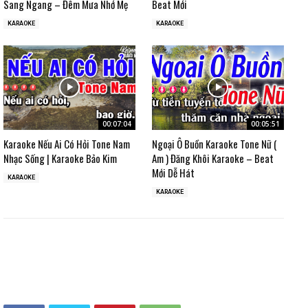
Sang Ngang – Đêm Mưa Nhớ Mẹ
Beat Mới
KARAOKE
KARAOKE
00:07:04
00:05:51
Karaoke Nếu Ai Có Hỏi Tone Nam
Ngoại Ô Buồn Karaoke Tone Nữ (
Nhạc Sống | Karaoke Bảo Kim
Am ) Đăng Khôi Karaoke – Beat
Mới Dễ Hát
KARAOKE
KARAOKE