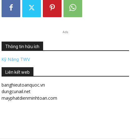
Ads
Thông tin hữu ích
Kỹ Năng TWV
Liên kết web
banghieutoanquoc.vn
dungcunail.net
mayphatdienminhtoan.com