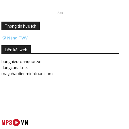
Ads
Thông tin hữu ích
Kỹ Năng TWV
Liên kết web
banghieutoanquoc.vn
dungcunail.net
mayphatdienminhtoan.com
MP3
VN