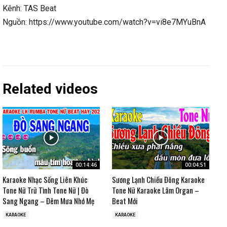
Kênh: TAS Beat
Nguồn: https://www.youtube.com/watch?v=vi8e7MYuBnA
Related videos
00:14:46
00:04:51
Karaoke Nhạc Sống Liên Khúc
Sương Lạnh Chiều Đông Karaoke
Tone Nữ Trữ Tình Tone Nữ | Đò
Tone Nữ Karaoke Lâm Organ –
Sang Ngang – Đêm Mưa Nhớ Mẹ
Beat Mới
KARAOKE
KARAOKE