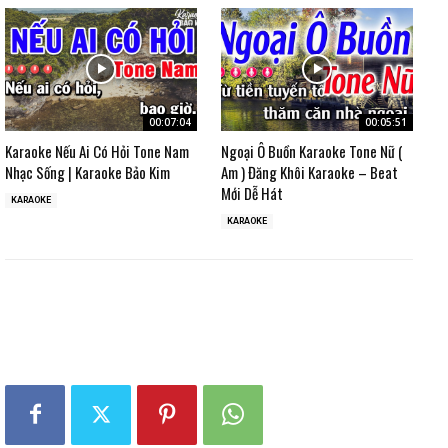
00:07:04
00:05:51
Karaoke Nếu Ai Có Hỏi Tone Nam
Ngoại Ô Buồn Karaoke Tone Nữ (
Nhạc Sống | Karaoke Bảo Kim
Am ) Đăng Khôi Karaoke – Beat
Mới Dễ Hát
KARAOKE
KARAOKE