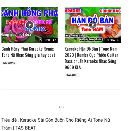
00:03:47
00:04:06
Cánh Hồng Phai Karaoke Remix
Karaoke Hận Đồ Bàn | Tone Nam
Tone Nữ Nhạc Sống gia huy beat
2023 | Rumba Cực Phiêu Guitar
Bass chuẩn Karaoke Nhạc Sống
KARAOKE
9669 KLA
KARAOKE
Ads
Tiêu đề : Karaoke Sài Gòn Buồn Cho Riêng Ai Tone Nữ
Trầm | TAS BEAT