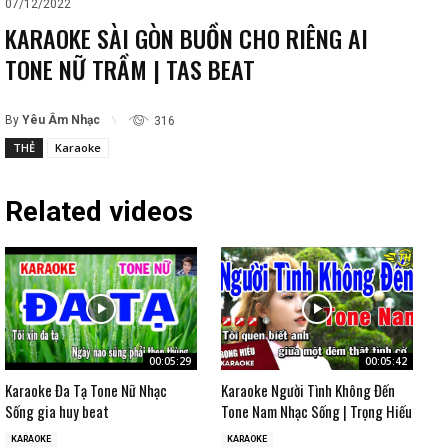
07/12/2022
KARAOKE SÀI GÒN BUỒN CHO RIÊNG AI
TONE NỮ TRẦM | TAS BEAT
By
Yêu Âm Nhạc
316
THẺ
Karaoke
Related videos
00:05:29
00:05:42
Karaoke Đa Tạ Tone Nữ Nhạc
Karaoke Người Tình Không Đến
Sống gia huy beat
Tone Nam Nhạc Sống | Trọng Hiếu
KARAOKE
KARAOKE