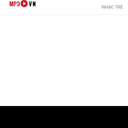
MP3
VN
NHẠC TRẺ