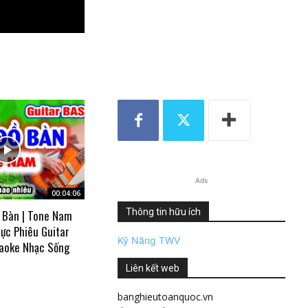
Ads
00:04:06
Thông tin hữu ích
 Bàn | Tone Nam
ực Phiêu Guitar
Kỹ Năng TWV
aoke Nhạc Sống
Liên kết web
banghieutoanquoc.vn