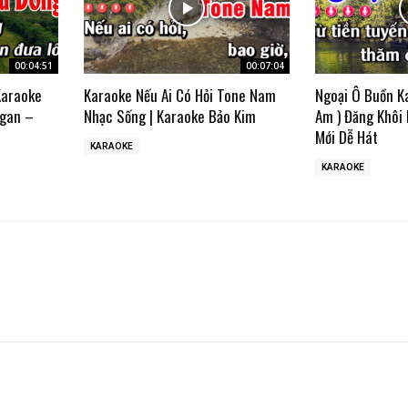
00:04:51
00:07:04
Karaoke
Karaoke Nếu Ai Có Hỏi Tone Nam
Ngoại Ô Buồn K
gan –
Nhạc Sống | Karaoke Bảo Kim
Am ) Đăng Khôi
Mới Dễ Hát
KARAOKE
KARAOKE