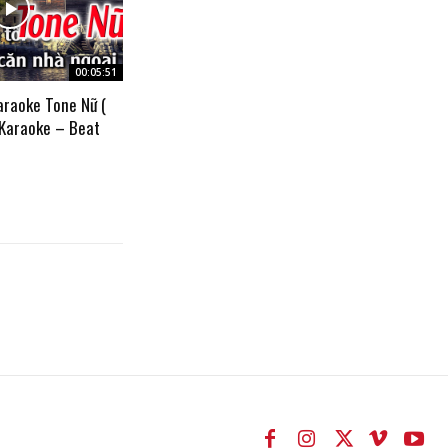
00:05:51
araoke Tone Nữ (
 Karaoke – Beat