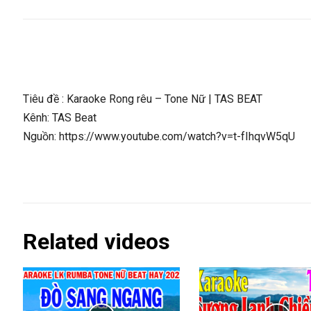
Tiêu đề : Karaoke Rong rêu – Tone Nữ | TAS BEAT
Kênh: TAS Beat
Nguồn: https://www.youtube.com/watch?v=t-fIhqvW5qU
Related videos