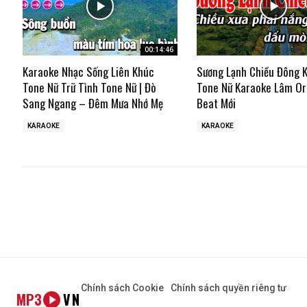
00:14:46
Karaoke Nhạc Sống Liên Khúc
Sương Lạnh Chiều Đông 
Tone Nữ Trữ Tình Tone Nữ | Đò
Tone Nữ Karaoke Lâm Or
Sang Ngang – Đêm Mưa Nhớ Mẹ
Beat Mới
KARAOKE
KARAOKE
Chính sách Cookie
Chính sách quyền riêng tư
MP3
VN