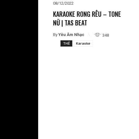
08/12/2022
KARAOKE RONG RÊU – TONE
NỮ | TAS BEAT
By
Yêu Âm Nhạc
348
THẺ
Karaoke