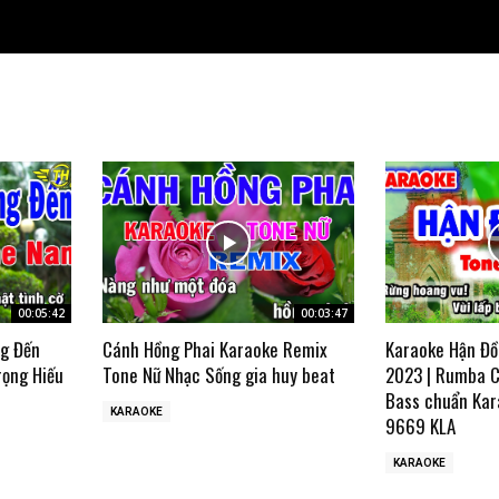
00:05:42
00:03:47
ng Đến
Cánh Hồng Phai Karaoke Remix
Karaoke Hận Đồ
rọng Hiếu
Tone Nữ Nhạc Sống gia huy beat
2023 | Rumba C
Bass chuẩn Kar
KARAOKE
9669 KLA
KARAOKE