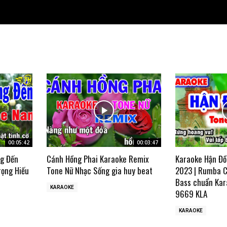
00:05:42
00:03:47
ng Đến
Cánh Hồng Phai Karaoke Remix
Karaoke Hận Đồ
rọng Hiếu
Tone Nữ Nhạc Sống gia huy beat
2023 | Rumba C
Bass chuẩn Kar
KARAOKE
9669 KLA
KARAOKE