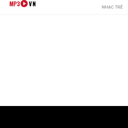
MP3
VN
NHẠC TRẺ