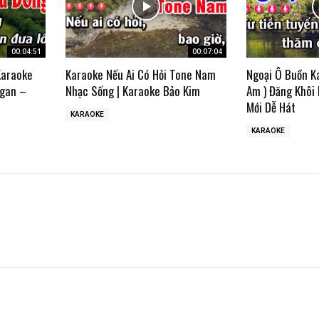
00:04:51
00:07:04
Karaoke
Karaoke Nếu Ai Có Hỏi Tone Nam
Ngoại Ô Buồn K
gan –
Nhạc Sống | Karaoke Bảo Kim
Am ) Đăng Khôi
Mới Dễ Hát
KARAOKE
KARAOKE