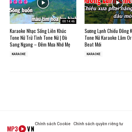
00:14:46
Karaoke Nhạc Sống Liên Khúc
Sương Lạnh Chiều Đông 
Tone Nữ Trữ Tình Tone Nữ | Đò
Tone Nữ Karaoke Lâm Or
Sang Ngang – Đêm Mưa Nhớ Mẹ
Beat Mới
KARAOKE
KARAOKE
Chính sách Cookie
Chính sách quyền riêng tư
MP3
VN