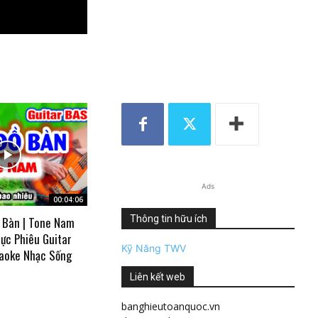
Ads
00:04:06
Thông tin hữu ích
 Bàn | Tone Nam
ực Phiêu Guitar
Kỹ Năng TWV
aoke Nhạc Sống
Liên kết web
banghieutoanquoc.vn