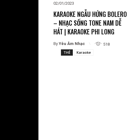
02/01/2023
KARAOKE NGẪU HỨNG BOLERO
– NHẠC SỐNG TONE NAM DỄ
HÁT | KARAOKE PHI LONG
By
Yêu Âm Nhạc
518
THẺ
Karaoke