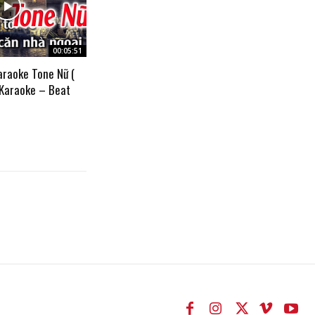
00:05:51
araoke Tone Nữ (
 Karaoke – Beat