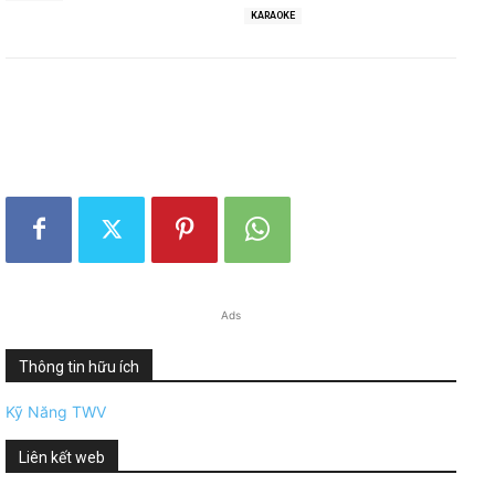
KARAOKE
Ads
Thông tin hữu ích
Kỹ Năng TWV
Liên kết web