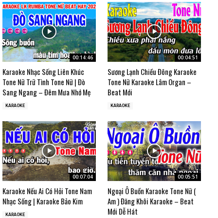
00:14:46
00:04:51
Karaoke Nhạc Sống Liên Khúc
Sương Lạnh Chiều Đông Karaoke
Tone Nữ Trữ Tình Tone Nữ | Đò
Tone Nữ Karaoke Lâm Organ –
Sang Ngang – Đêm Mưa Nhớ Mẹ
Beat Mới
KARAOKE
KARAOKE
00:07:04
00:05:51
Karaoke Nếu Ai Có Hỏi Tone Nam
Ngoại Ô Buồn Karaoke Tone Nữ (
Nhạc Sống | Karaoke Bảo Kim
Am ) Đăng Khôi Karaoke – Beat
Mới Dễ Hát
KARAOKE