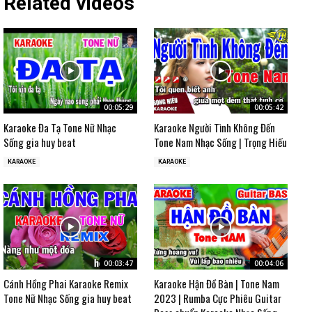
Related videos
00:05:29
00:05:42
Karaoke Đa Tạ Tone Nữ Nhạc
Karaoke Người Tình Không Đến
Sống gia huy beat
Tone Nam Nhạc Sống | Trọng Hiếu
KARAOKE
KARAOKE
00:03:47
00:04:06
Cánh Hồng Phai Karaoke Remix
Karaoke Hận Đồ Bàn | Tone Nam
Tone Nữ Nhạc Sống gia huy beat
2023 | Rumba Cực Phiêu Guitar