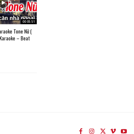
00:05:51
araoke Tone Nữ (
 Karaoke – Beat