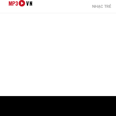
MP3
VN
NHẠC TRẺ