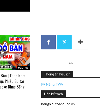
Ads
00:04:06
Thông tin hữu ích
 Bàn | Tone Nam
ực Phiêu Guitar
Kỹ Năng TWV
aoke Nhạc Sống
Liên kết web
banghieutoanquoc.vn