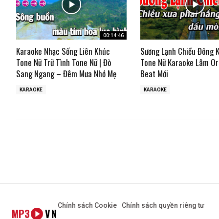
00:14:46
Karaoke Nhạc Sống Liên Khúc
Sương Lạnh Chiều Đông 
Tone Nữ Trữ Tình Tone Nữ | Đò
Tone Nữ Karaoke Lâm Or
Sang Ngang – Đêm Mưa Nhớ Mẹ
Beat Mới
KARAOKE
KARAOKE
Chính sách Cookie
Chính sách quyền riêng tư
MP3
VN