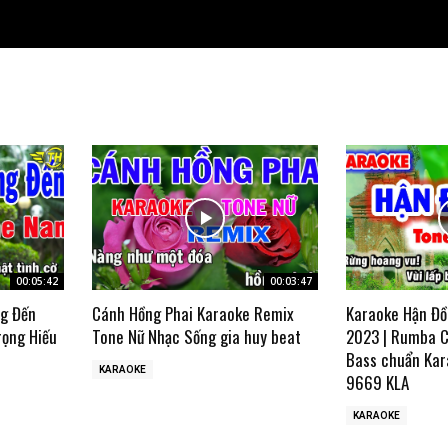
00:05:42
00:03:47
ng Đến
Cánh Hồng Phai Karaoke Remix
Karaoke Hận Đồ
rọng Hiếu
Tone Nữ Nhạc Sống gia huy beat
2023 | Rumba C
Bass chuẩn Kar
KARAOKE
9669 KLA
KARAOKE