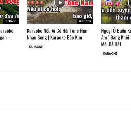
00:04:51
00:07:04
Karaoke
Karaoke Nếu Ai Có Hỏi Tone Nam
Ngoại Ô Buồn K
gan –
Nhạc Sống | Karaoke Bảo Kim
Am ) Đăng Khôi
Mới Dễ Hát
KARAOKE
KARAOKE