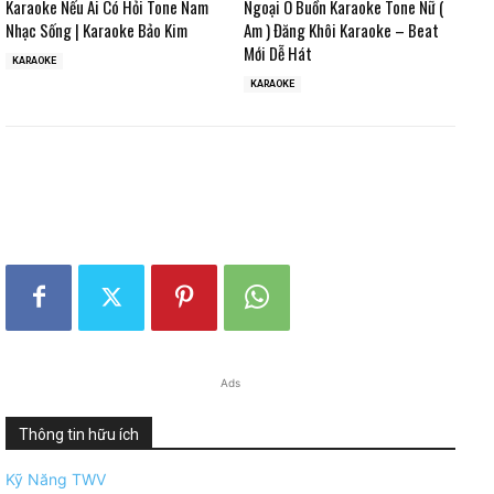
Karaoke Nếu Ai Có Hỏi Tone Nam
Ngoại Ô Buồn Karaoke Tone Nữ (
Nhạc Sống | Karaoke Bảo Kim
Am ) Đăng Khôi Karaoke – Beat
Mới Dễ Hát
KARAOKE
KARAOKE
Ads
Thông tin hữu ích
Kỹ Năng TWV