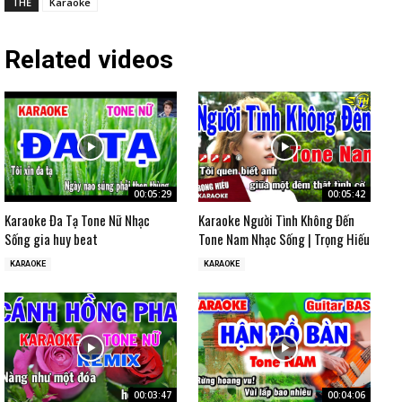
THẺ
Karaoke
Related videos
00:05:29
00:05:42
Karaoke Đa Tạ Tone Nữ Nhạc
Karaoke Người Tình Không Đến
Sống gia huy beat
Tone Nam Nhạc Sống | Trọng Hiếu
KARAOKE
KARAOKE
00:03:47
00:04:06