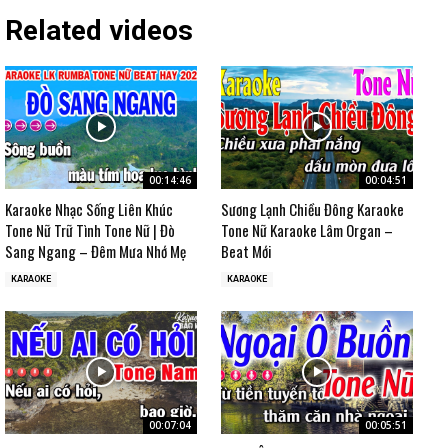
Related videos
00:14:46
00:04:51
Karaoke Nhạc Sống Liên Khúc
Sương Lạnh Chiều Đông Karaoke
Tone Nữ Trữ Tình Tone Nữ | Đò
Tone Nữ Karaoke Lâm Organ –
Sang Ngang – Đêm Mưa Nhớ Mẹ
Beat Mới
KARAOKE
KARAOKE
00:07:04
00:05:51