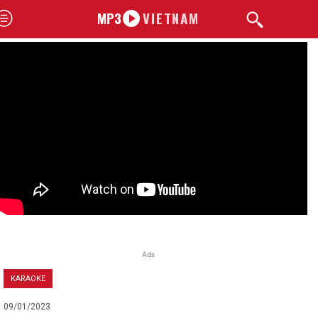
MP3
VIETNAM
Ads
KARAOKE
09/01/2023