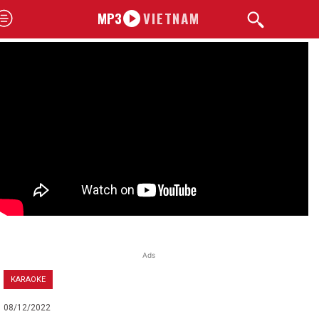
MP3
VIETNAM
Ads
KARAOKE
08/12/2022