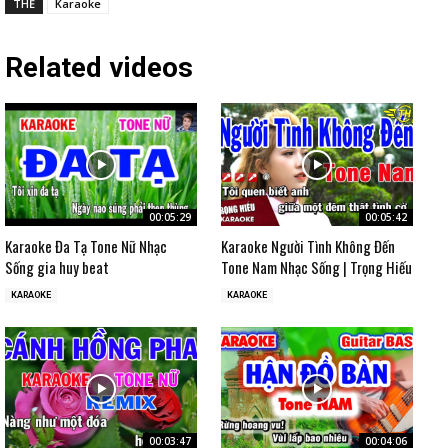
THẺ
Karaoke
Related videos
00:05:29
00:05:42
Karaoke Đa Tạ Tone Nữ Nhạc
Karaoke Người Tình Không Đến
Sống gia huy beat
Tone Nam Nhạc Sống | Trọng Hiếu
KARAOKE
KARAOKE
00:03:47
00:04:06