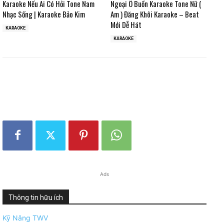
Karaoke Nếu Ai Có Hỏi Tone Nam
Ngoại Ô Buồn Karaoke Tone Nữ (
Nhạc Sống | Karaoke Bảo Kim
Am ) Đăng Khôi Karaoke – Beat
Mới Dễ Hát
KARAOKE
KARAOKE
Ads
Thông tin hữu ích
Kỹ Năng TWV