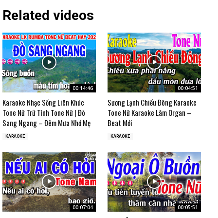
Related videos
00:14:46
00:04:51
Karaoke Nhạc Sống Liên Khúc
Sương Lạnh Chiều Đông Karaoke
Tone Nữ Trữ Tình Tone Nữ | Đò
Tone Nữ Karaoke Lâm Organ –
Sang Ngang – Đêm Mưa Nhớ Mẹ
Beat Mới
KARAOKE
KARAOKE
00:07:04
00:05:51