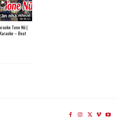
00:05:51
araoke Tone Nữ (
 Karaoke – Beat