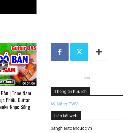
Ads
00:04:06
Thông tin hữu ích
 Bàn | Tone Nam
ực Phiêu Guitar
Kỹ Năng TWV
aoke Nhạc Sống
Liên kết web
banghieutoanquoc.vn