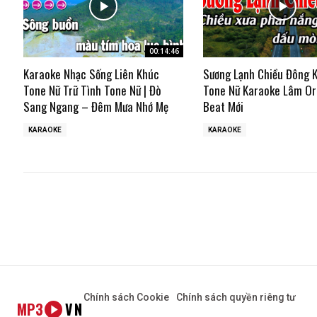
00:14:46
Karaoke Nhạc Sống Liên Khúc
Sương Lạnh Chiều Đông 
Tone Nữ Trữ Tình Tone Nữ | Đò
Tone Nữ Karaoke Lâm Or
Sang Ngang – Đêm Mưa Nhớ Mẹ
Beat Mới
KARAOKE
KARAOKE
Chính sách Cookie
Chính sách quyền riêng tư
MP3
VN