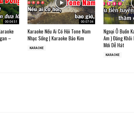
00:04:51
00:07:04
Karaoke
Karaoke Nếu Ai Có Hỏi Tone Nam
Ngoại Ô Buồn K
gan –
Nhạc Sống | Karaoke Bảo Kim
Am ) Đăng Khôi
Mới Dễ Hát
KARAOKE
KARAOKE