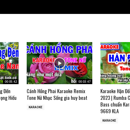
00:05:42
00:03:47
ng Đến
Cánh Hồng Phai Karaoke Remix
Karaoke Hận Đồ
rọng Hiếu
Tone Nữ Nhạc Sống gia huy beat
2023 | Rumba C
Bass chuẩn Kar
KARAOKE
9669 KLA
KARAOKE