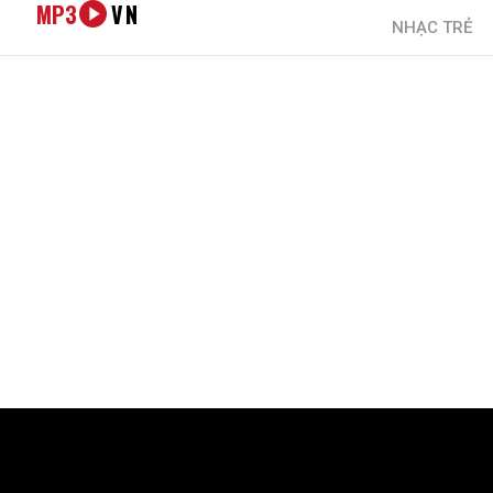
MP3
VN
NHẠC TRẺ