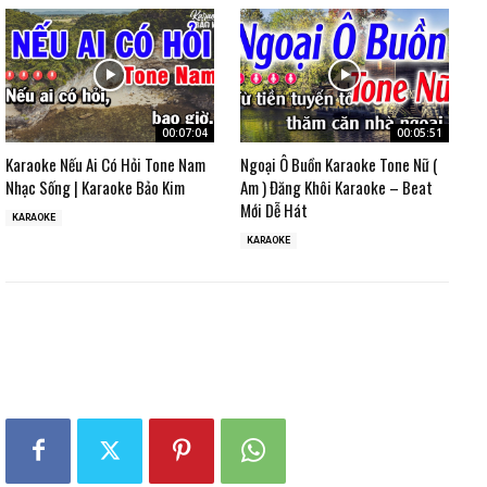
00:07:04
00:05:51
Karaoke Nếu Ai Có Hỏi Tone Nam
Ngoại Ô Buồn Karaoke Tone Nữ (
Nhạc Sống | Karaoke Bảo Kim
Am ) Đăng Khôi Karaoke – Beat
Mới Dễ Hát
KARAOKE
KARAOKE