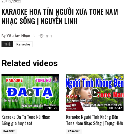
20/12/2022
KARAOKE HOA TÍM NGƯỜI XƯA TONE NAM
NHẠC SỐNG | NGUYỄN LINH
By
Yêu Âm Nhạc
311
THẺ
Karaoke
Related videos
00:05:29
00:05:42
Karaoke Đa Tạ Tone Nữ Nhạc
Karaoke Người Tình Không Đến
Sống gia huy beat
Tone Nam Nhạc Sống | Trọng Hiếu
KARAOKE
KARAOKE