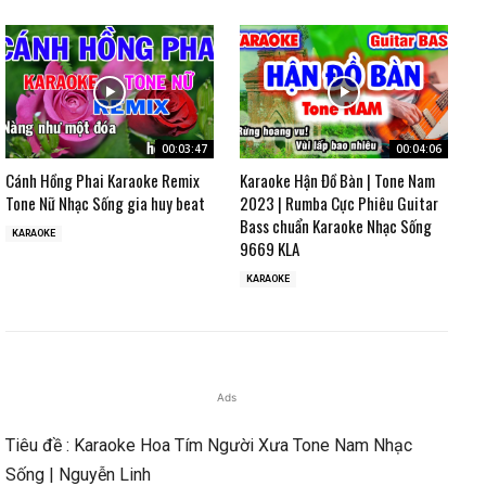
00:03:47
00:04:06
Cánh Hồng Phai Karaoke Remix
Karaoke Hận Đồ Bàn | Tone Nam
Tone Nữ Nhạc Sống gia huy beat
2023 | Rumba Cực Phiêu Guitar
Bass chuẩn Karaoke Nhạc Sống
KARAOKE
9669 KLA
KARAOKE
Ads
Tiêu đề : Karaoke Hoa Tím Người Xưa Tone Nam Nhạc
Sống | Nguyễn Linh