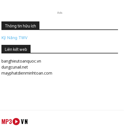
Ads
Thông tin hữu ích
Kỹ Năng TWV
Liên kết web
banghieutoanquoc.vn
dungcunail.net
mayphatdienminhtoan.com
MP3
VN