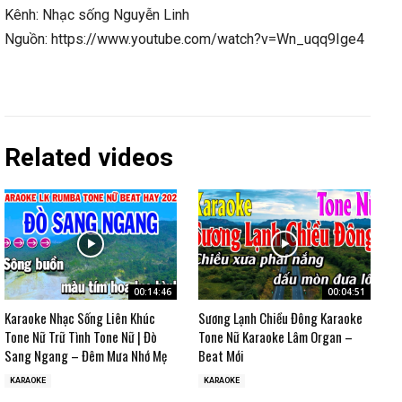
Kênh: Nhạc sống Nguyễn Linh
Nguồn: https://www.youtube.com/watch?v=Wn_uqq9Ige4
Related videos
00:14:46
00:04:51
Karaoke Nhạc Sống Liên Khúc
Sương Lạnh Chiều Đông Karaoke
Tone Nữ Trữ Tình Tone Nữ | Đò
Tone Nữ Karaoke Lâm Organ –
Sang Ngang – Đêm Mưa Nhớ Mẹ
Beat Mới
KARAOKE
KARAOKE