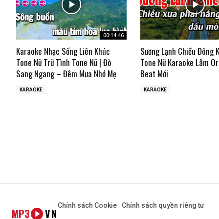
00:14:46
Karaoke Nhạc Sống Liên Khúc
Sương Lạnh Chiều Đông 
Tone Nữ Trữ Tình Tone Nữ | Đò
Tone Nữ Karaoke Lâm Or
Sang Ngang – Đêm Mưa Nhớ Mẹ
Beat Mới
KARAOKE
KARAOKE
Chính sách Cookie
Chính sách quyền riêng tư
MP3
VN