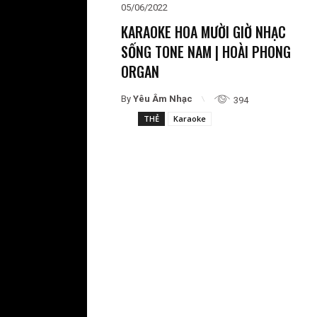
05/06/2022
KARAOKE HOA MƯỜI GIỜ NHẠC
SỐNG TONE NAM | HOÀI PHONG
ORGAN
By
Yêu Âm Nhạc
394
THẺ
Karaoke