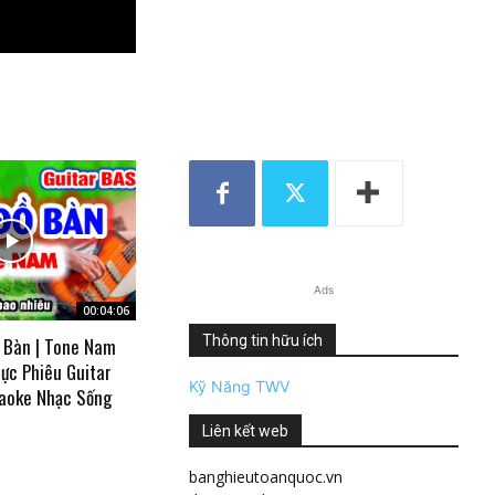
Ads
00:04:06
Thông tin hữu ích
 Bàn | Tone Nam
ực Phiêu Guitar
Kỹ Năng TWV
aoke Nhạc Sống
Liên kết web
banghieutoanquoc.vn