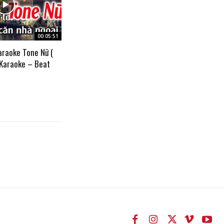
00:05:51
araoke Tone Nữ (
 Karaoke – Beat