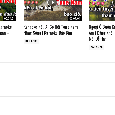
00:04:51
00:07:04
Karaoke
Karaoke Nếu Ai Có Hỏi Tone Nam
Ngoại Ô Buồn K
gan –
Nhạc Sống | Karaoke Bảo Kim
Am ) Đăng Khôi
Mới Dễ Hát
KARAOKE
KARAOKE