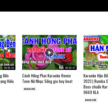
00:05:42
00:03:47
ng Đến
Cánh Hồng Phai Karaoke Remix
Karaoke Hận Đồ
rọng Hiếu
Tone Nữ Nhạc Sống gia huy beat
2023 | Rumba C
Bass chuẩn Kar
KARAOKE
9669 KLA
KARAOKE