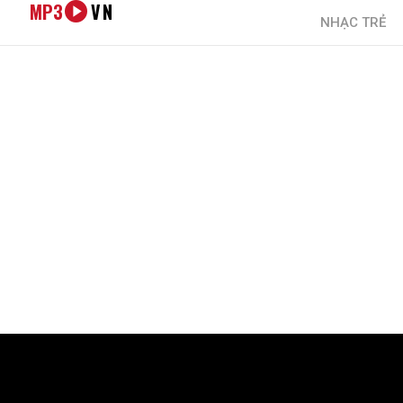
MP3
VN
NHẠC TRẺ