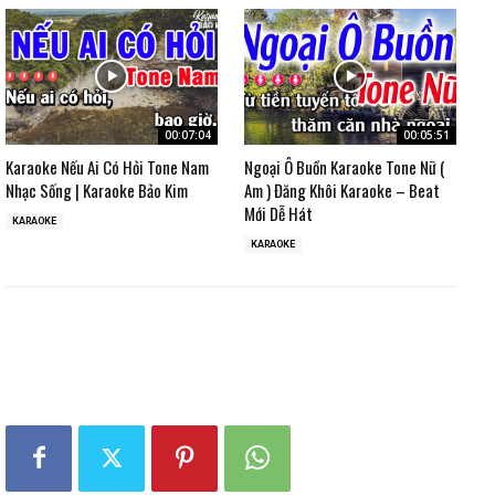
00:07:04
00:05:51
Karaoke Nếu Ai Có Hỏi Tone Nam
Ngoại Ô Buồn Karaoke Tone Nữ (
Nhạc Sống | Karaoke Bảo Kim
Am ) Đăng Khôi Karaoke – Beat
Mới Dễ Hát
KARAOKE
KARAOKE