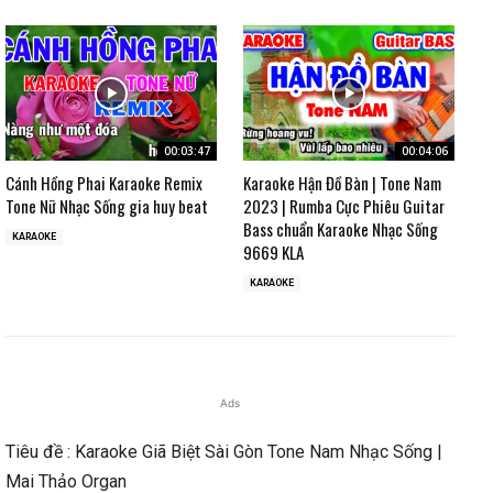
00:03:47
00:04:06
Cánh Hồng Phai Karaoke Remix
Karaoke Hận Đồ Bàn | Tone Nam
Tone Nữ Nhạc Sống gia huy beat
2023 | Rumba Cực Phiêu Guitar
Bass chuẩn Karaoke Nhạc Sống
KARAOKE
9669 KLA
KARAOKE
Ads
Tiêu đề : Karaoke Giã Biệt Sài Gòn Tone Nam Nhạc Sống |
Mai Thảo Organ