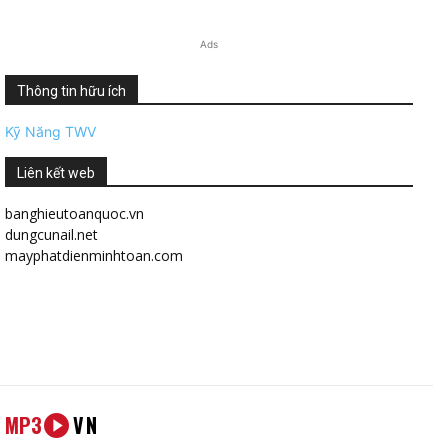
Ads
Thông tin hữu ích
Kỹ Năng TWV
Liên kết web
banghieutoanquoc.vn
dungcunail.net
mayphatdienminhtoan.com
MP3
VN