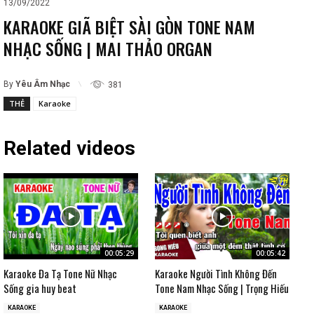
13/09/2022
KARAOKE GIÃ BIỆT SÀI GÒN TONE NAM
NHẠC SỐNG | MAI THẢO ORGAN
By
Yêu Âm Nhạc
381
THẺ
Karaoke
Related videos
00:05:29
00:05:42
Karaoke Đa Tạ Tone Nữ Nhạc
Karaoke Người Tình Không Đến
Sống gia huy beat
Tone Nam Nhạc Sống | Trọng Hiếu
KARAOKE
KARAOKE