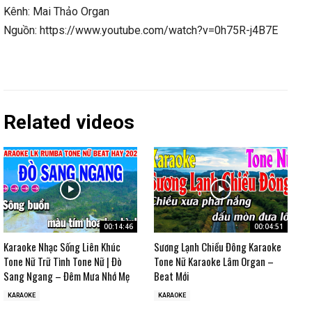
Kênh: Mai Thảo Organ
Nguồn: https://www.youtube.com/watch?v=0h75R-j4B7E
Related videos
00:14:46
00:04:51
Karaoke Nhạc Sống Liên Khúc
Sương Lạnh Chiều Đông Karaoke
Tone Nữ Trữ Tình Tone Nữ | Đò
Tone Nữ Karaoke Lâm Organ –
Sang Ngang – Đêm Mưa Nhớ Mẹ
Beat Mới
KARAOKE
KARAOKE