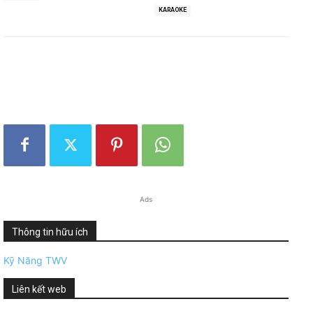
KARAOKE
Ads
Thông tin hữu ích
Kỹ Năng TWV
Liên kết web