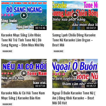
00:14:46
00:04:51
Karaoke Nhạc Sống Liên Khúc
Sương Lạnh Chiều Đông Karaoke
Tone Nữ Trữ Tình Tone Nữ | Đò
Tone Nữ Karaoke Lâm Organ –
Sang Ngang – Đêm Mưa Nhớ Mẹ
Beat Mới
KARAOKE
KARAOKE
00:07:04
00:05:51
Karaoke Nếu Ai Có Hỏi Tone Nam
Ngoại Ô Buồn Karaoke Tone Nữ (
Nhạc Sống | Karaoke Bảo Kim
Am ) Đăng Khôi Karaoke – Beat
Mới Dễ Hát
KARAOKE