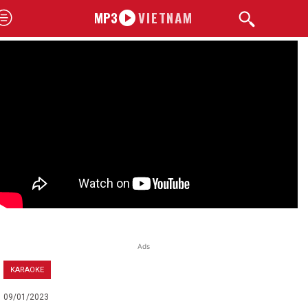
MP3
VIETNAM
Ads
KARAOKE
09/01/2023