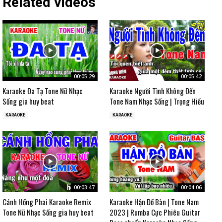
Related videos
00:05:29
00:05:42
Karaoke Đa Tạ Tone Nữ Nhạc
Karaoke Người Tình Không Đến
Sống gia huy beat
Tone Nam Nhạc Sống | Trọng Hiếu
KARAOKE
KARAOKE
00:03:47
00:04:06
Cánh Hồng Phai Karaoke Remix
Karaoke Hận Đồ Bàn | Tone Nam
Tone Nữ Nhạc Sống gia huy beat
2023 | Rumba Cực Phiêu Guitar