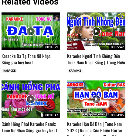
Related videos
00:05:29
00:05:42
Karaoke Đa Tạ Tone Nữ Nhạc
Karaoke Người Tình Không Đến
Sống gia huy beat
Tone Nam Nhạc Sống | Trọng Hiếu
KARAOKE
KARAOKE
00:03:47
00:04:06
Cánh Hồng Phai Karaoke Remix
Karaoke Hận Đồ Bàn | Tone Nam
Tone Nữ Nhạc Sống gia huy beat
2023 | Rumba Cực Phiêu Guitar