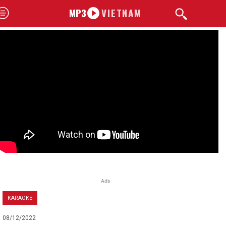
MP3
VIETNAM
Ads
KARAOKE
08/12/2022