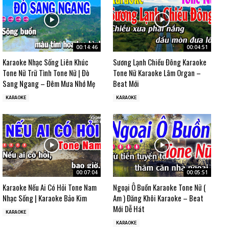
00:14:46
00:04:51
Karaoke Nhạc Sống Liên Khúc
Sương Lạnh Chiều Đông Karaoke
Tone Nữ Trữ Tình Tone Nữ | Đò
Tone Nữ Karaoke Lâm Organ –
Sang Ngang – Đêm Mưa Nhớ Mẹ
Beat Mới
KARAOKE
KARAOKE
00:07:04
00:05:51
Karaoke Nếu Ai Có Hỏi Tone Nam
Ngoại Ô Buồn Karaoke Tone Nữ (
Nhạc Sống | Karaoke Bảo Kim
Am ) Đăng Khôi Karaoke – Beat
Mới Dễ Hát
KARAOKE
KARAOKE