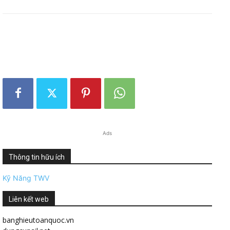
Ads
Thông tin hữu ích
Kỹ Năng TWV
Liên kết web
banghieutoanquoc.vn