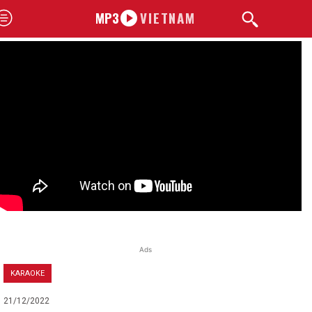
MP3
VIETNAM
Ads
KARAOKE
21/12/2022