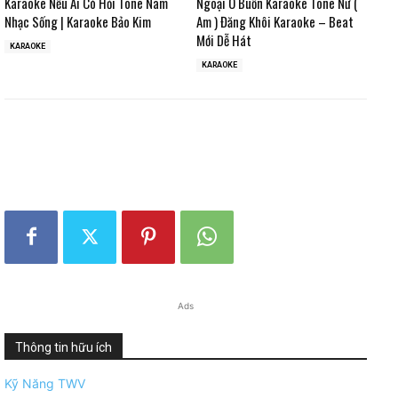
Karaoke Nếu Ai Có Hỏi Tone Nam
Ngoại Ô Buồn Karaoke Tone Nữ (
Nhạc Sống | Karaoke Bảo Kim
Am ) Đăng Khôi Karaoke – Beat
Mới Dễ Hát
KARAOKE
KARAOKE
Ads
Thông tin hữu ích
Kỹ Năng TWV