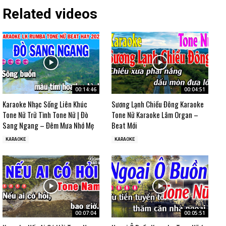
Related videos
00:14:46
00:04:51
Karaoke Nhạc Sống Liên Khúc
Sương Lạnh Chiều Đông Karaoke
Tone Nữ Trữ Tình Tone Nữ | Đò
Tone Nữ Karaoke Lâm Organ –
Sang Ngang – Đêm Mưa Nhớ Mẹ
Beat Mới
KARAOKE
KARAOKE
00:07:04
00:05:51