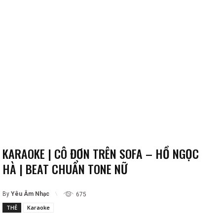
KARAOKE | CÔ ĐƠN TRÊN SOFA – HỒ NGỌC
HÀ | BEAT CHUẨN TONE NỮ
By
Yêu Âm Nhạc
675
THẺ
Karaoke