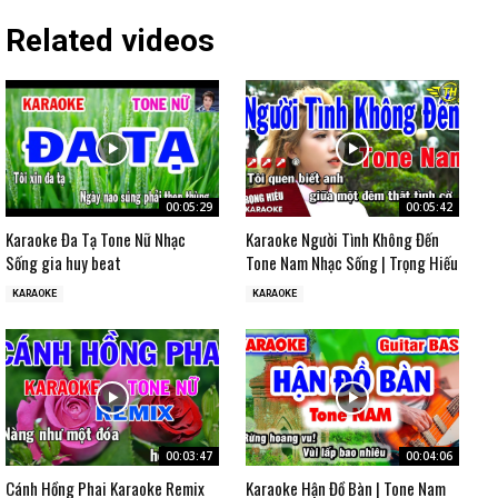
Related videos
00:05:29
00:05:42
Karaoke Đa Tạ Tone Nữ Nhạc
Karaoke Người Tình Không Đến
Sống gia huy beat
Tone Nam Nhạc Sống | Trọng Hiếu
KARAOKE
KARAOKE
00:03:47
00:04:06
Cánh Hồng Phai Karaoke Remix
Karaoke Hận Đồ Bàn | Tone Nam