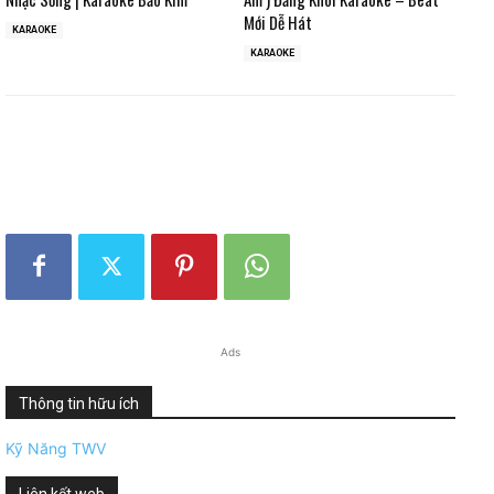
Mới Dễ Hát
KARAOKE
KARAOKE
Ads
Thông tin hữu ích
Kỹ Năng TWV
Liên kết web