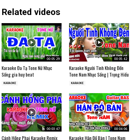
Related videos
00:05:29
00:05:42
Karaoke Đa Tạ Tone Nữ Nhạc
Karaoke Người Tình Không Đến
Sống gia huy beat
Tone Nam Nhạc Sống | Trọng Hiếu
KARAOKE
KARAOKE
00:03:47
00:04:06
Cánh Hồng Phai Karaoke Remix
Karaoke Hận Đồ Bàn | Tone Nam