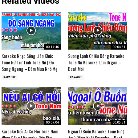
Related videos
00:14:46
00:04:51
Karaoke Nhạc Sống Liên Khúc
Sương Lạnh Chiều Đông Karaoke
Tone Nữ Trữ Tình Tone Nữ | Đò
Tone Nữ Karaoke Lâm Organ –
Sang Ngang – Đêm Mưa Nhớ Mẹ
Beat Mới
KARAOKE
KARAOKE
00:07:04
00:05:51
Karaoke Nếu Ai Có Hỏi Tone Nam
Ngoại Ô Buồn Karaoke Tone Nữ (
Nhạc Sống | Karaoke Bảo Kim
Am ) Đăng Khôi Karaoke – Beat