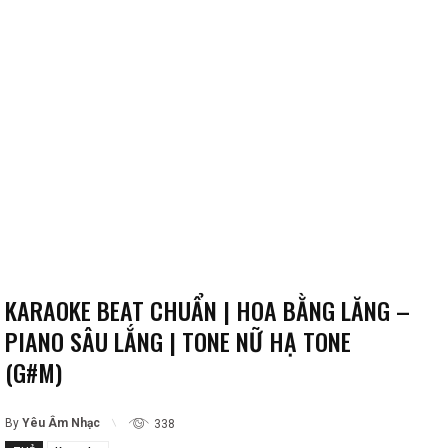
KARAOKE BEAT CHUẨN | HOA BẰNG LĂNG –
PIANO SÂU LẮNG | TONE NỮ HẠ TONE
(G#M)
By
Yêu Âm Nhạc
338