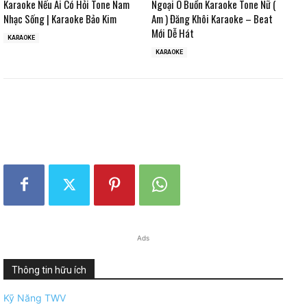
Karaoke Nếu Ai Có Hỏi Tone Nam
Ngoại Ô Buồn Karaoke Tone Nữ (
Nhạc Sống | Karaoke Bảo Kim
Am ) Đăng Khôi Karaoke – Beat
Mới Dễ Hát
KARAOKE
KARAOKE
Ads
Thông tin hữu ích
Kỹ Năng TWV