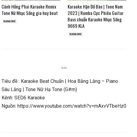
Cánh Hồng Phai Karaoke Remix
Karaoke Hận Đồ Bàn | Tone Nam
Tone Nữ Nhạc Sống gia huy beat
2023 | Rumba Cực Phiêu Guitar
Bass chuẩn Karaoke Nhạc Sống
KARAOKE
9669 KLA
KARAOKE
Ads
Tiêu đề : Karaoke Beat Chuẩn | Hoa Bằng Lăng – Piano
Sâu Lắng | Tone Nữ Hạ Tone (G#m)
Kênh: SED6 Karaoke
Nguồn: https://www.youtube.com/watch?v=mAxvVTbeHz0