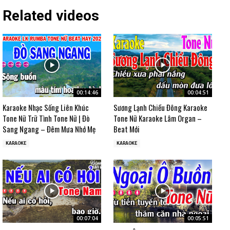
Related videos
00:14:46
00:04:51
Karaoke Nhạc Sống Liên Khúc
Sương Lạnh Chiều Đông Karaoke
Tone Nữ Trữ Tình Tone Nữ | Đò
Tone Nữ Karaoke Lâm Organ –
Sang Ngang – Đêm Mưa Nhớ Mẹ
Beat Mới
KARAOKE
KARAOKE
00:07:04
00:05:51