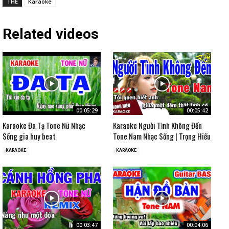
THẺ
Karaoke
Related videos
00:05:29
00:05:42
Karaoke Đa Tạ Tone Nữ Nhạc
Karaoke Người Tình Không Đến
Sống gia huy beat
Tone Nam Nhạc Sống | Trọng Hiếu
KARAOKE
KARAOKE
00:03:47
00:04:06