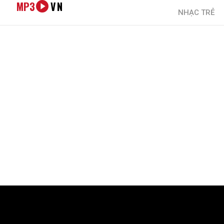
MP3
VN
NHẠC TRẺ