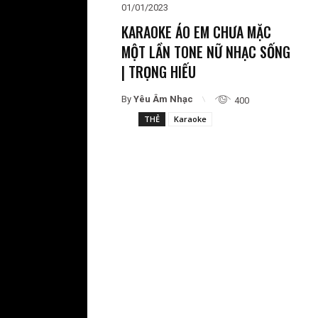
01/01/2023
KARAOKE ÁO EM CHƯA MẶC
MỘT LẦN TONE NỮ NHẠC SỐNG
| TRỌNG HIẾU
By
Yêu Âm Nhạc
400
THẺ
Karaoke