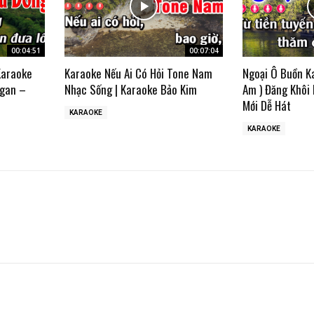
00:04:51
00:07:04
Karaoke
Karaoke Nếu Ai Có Hỏi Tone Nam
Ngoại Ô Buồn K
gan –
Nhạc Sống | Karaoke Bảo Kim
Am ) Đăng Khôi
Mới Dễ Hát
KARAOKE
KARAOKE