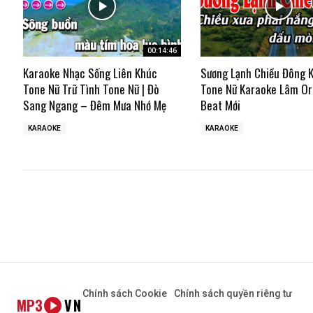
00:14:46
Karaoke Nhạc Sống Liên Khúc
Sương Lạnh Chiều Đông 
Tone Nữ Trữ Tình Tone Nữ | Đò
Tone Nữ Karaoke Lâm Or
Sang Ngang – Đêm Mưa Nhớ Mẹ
Beat Mới
KARAOKE
KARAOKE
Chính sách Cookie
Chính sách quyền riêng tư
MP3
VN