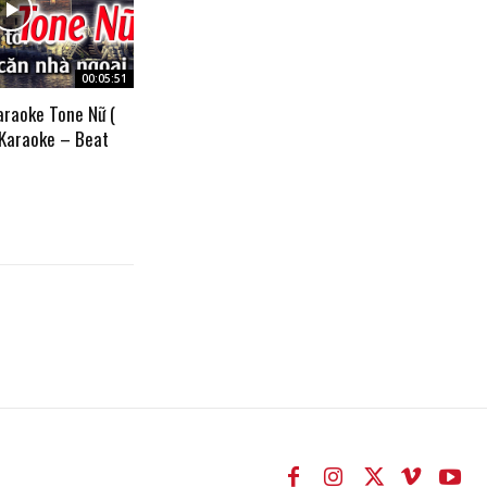
00:05:51
araoke Tone Nữ (
 Karaoke – Beat