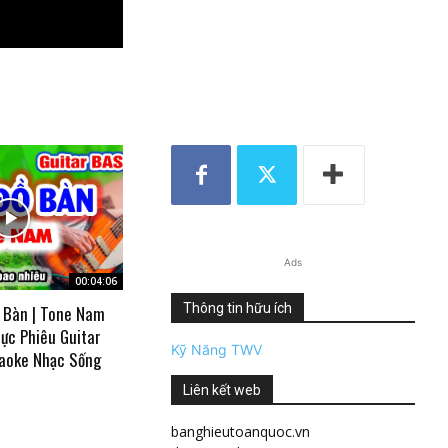
Ads
00:04:06
Thông tin hữu ích
 Bàn | Tone Nam
ực Phiêu Guitar
Kỹ Năng TWV
aoke Nhạc Sống
Liên kết web
banghieutoanquoc.vn