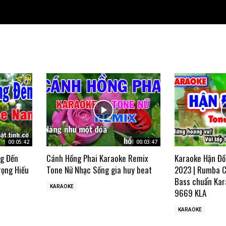
00:05:42
00:03:47
ng Đến
Cánh Hồng Phai Karaoke Remix
Karaoke Hận Đồ
rọng Hiếu
Tone Nữ Nhạc Sống gia huy beat
2023 | Rumba C
Bass chuẩn Kar
KARAOKE
9669 KLA
KARAOKE