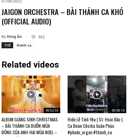
07/06/2022
JAIGON ORCHESTRA – BÀI THÁNH CA KHÓ
(OFFICIAL AUDIO)
By
Hồng Ân
362
THẺ
thánh ca
Related videos
00:52:33
00:00:10
ALBUM GIÁNG SINH CHRISTMAS
Hiến Lễ Tình Yêu | St: Hoài Bắc |
– BÀI THÁNH CA BUỒN-MÙA
Ca Đoàn Cêcilia Xuân Phúc
ĐÔNG CỦA ANH-HAI MÙA NOEL –
#phước_organ #thánh_ca