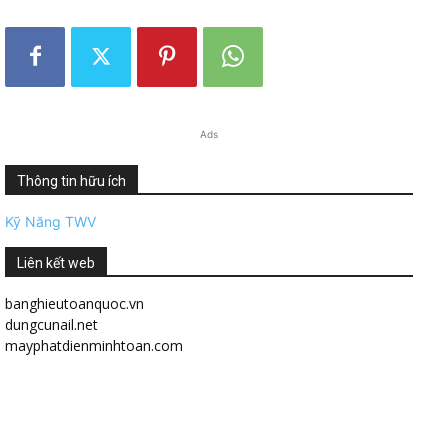
Ads
Thông tin hữu ích
Kỹ Năng TWV
Liên kết web
banghieutoanquoc.vn
dungcunail.net
mayphatdienminhtoan.com