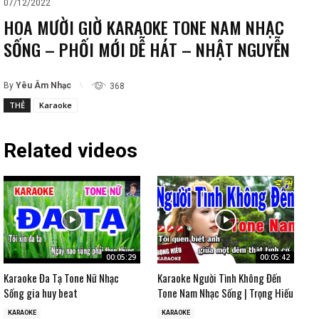
07/12/2022
HOA MƯỜI GIỜ KARAOKE TONE NAM NHẠC
SỐNG – PHỐI MỚI DỄ HÁT – NHẬT NGUYỄN
By
Yêu Âm Nhạc
368
THẺ
Karaoke
Related videos
00:05:29
00:05:42
Karaoke Đa Tạ Tone Nữ Nhạc
Karaoke Người Tình Không Đến
Sống gia huy beat
Tone Nam Nhạc Sống | Trọng Hiếu
KARAOKE
KARAOKE