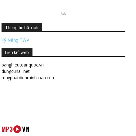
Ads
Thông tin hữu ích
Kỹ Năng TWV
Liên kết web
banghieutoanquoc.vn
dungcunail.net
mayphatdienminhtoan.com
MP3
VN