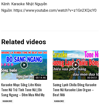
Kênh: Karaoke Nhật Nguyễn
Nguồn: https://www.youtube.com/watch?v=z1Gn2XQicY0
Related videos
00:14:46
00:04:51
Karaoke Nhạc Sống Liên Khúc
Sương Lạnh Chiều Đông Karaoke
Tone Nữ Trữ Tình Tone Nữ | Đò
Tone Nữ Karaoke Lâm Organ –
Sang Ngang – Đêm Mưa Nhớ Mẹ
Beat Mới
KARAOKE
KARAOKE