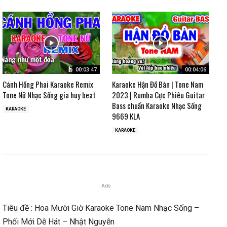
00:03:47
00:04:06
Cánh Hồng Phai Karaoke Remix
Karaoke Hận Đồ Bàn | Tone Nam
Tone Nữ Nhạc Sống gia huy beat
2023 | Rumba Cực Phiêu Guitar
Bass chuẩn Karaoke Nhạc Sống
KARAOKE
9669 KLA
KARAOKE
Ads
Tiêu đề : Hoa Mười Giờ Karaoke Tone Nam Nhạc Sống –
Phối Mới Dễ Hát – Nhật Nguyễn