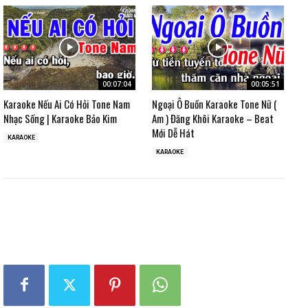
00:07:04
00:05:51
Karaoke Nếu Ai Có Hỏi Tone Nam
Ngoại Ô Buồn Karaoke Tone Nữ (
Nhạc Sống | Karaoke Bảo Kim
Am ) Đăng Khôi Karaoke – Beat
Mới Dễ Hát
KARAOKE
KARAOKE