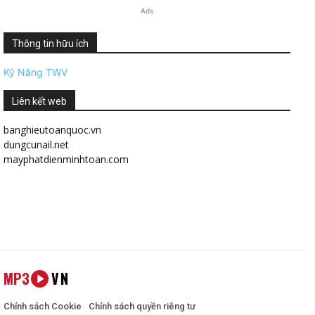
Ads
Thông tin hữu ích
Kỹ Năng TWV
Liên kết web
banghieutoanquoc.vn
dungcunail.net
mayphatdienminhtoan.com
MP3
VN
Chính sách Cookie
Chính sách quyền riêng tư