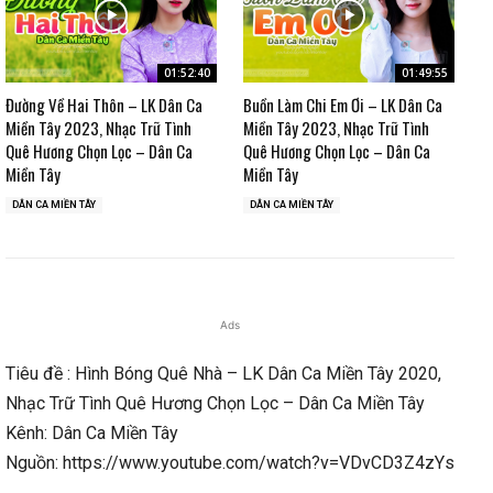
01:52:40
01:49:55
Đường Về Hai Thôn – LK Dân Ca
Buồn Làm Chi Em Ơi – LK Dân Ca
Miền Tây 2023, Nhạc Trữ Tình
Miền Tây 2023, Nhạc Trữ Tình
Quê Hương Chọn Lọc – Dân Ca
Quê Hương Chọn Lọc – Dân Ca
Miền Tây
Miền Tây
DÂN CA MIỀN TÂY
DÂN CA MIỀN TÂY
Ads
Tiêu đề : Hình Bóng Quê Nhà – LK Dân Ca Miền Tây 2020,
Nhạc Trữ Tình Quê Hương Chọn Lọc – Dân Ca Miền Tây
Kênh: Dân Ca Miền Tây
Nguồn: https://www.youtube.com/watch?v=VDvCD3Z4zYs