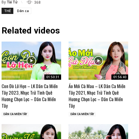
By
Tài Tử
368
THẺ
Dân ca
Related videos
01:50:31
01:56:40
Con Đò Lỡ Hẹn – LK Dân Ca Miền
Áo Mới Cà Mau – LK Dân Ca Miền
Tây 2023, Nhạc Trữ Tình Quê
Tây 2021, Nhạc Trữ Tình Quê
Hương Chọn Lọc – Dân Ca Miền
Hương Chọn Lọc – Dân Ca Miền
Tây
Tây
DÂN CA MIỀN TÂY
DÂN CA MIỀN TÂY