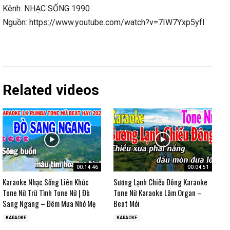
Kênh: NHẠC SỐNG 1990
Nguồn: https://www.youtube.com/watch?v=7IW7Yxp5yfI
Related videos
00:14:46
00:04:51
Karaoke Nhạc Sống Liên Khúc
Sương Lạnh Chiều Đông Karaoke
Tone Nữ Trữ Tình Tone Nữ | Đò
Tone Nữ Karaoke Lâm Organ –
Sang Ngang – Đêm Mưa Nhớ Mẹ
Beat Mới
KARAOKE
KARAOKE