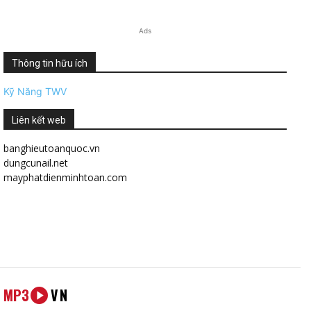
Ads
Thông tin hữu ích
Kỹ Năng TWV
Liên kết web
banghieutoanquoc.vn
dungcunail.net
mayphatdienminhtoan.com
MP3
VN