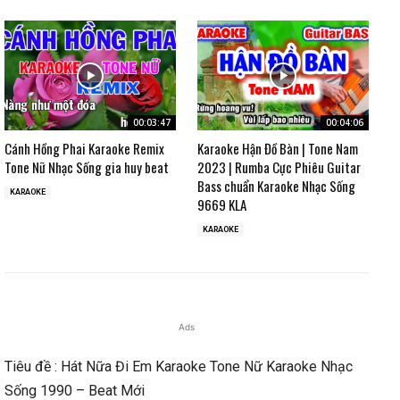
00:03:47
00:04:06
Cánh Hồng Phai Karaoke Remix
Karaoke Hận Đồ Bàn | Tone Nam
Tone Nữ Nhạc Sống gia huy beat
2023 | Rumba Cực Phiêu Guitar
Bass chuẩn Karaoke Nhạc Sống
KARAOKE
9669 KLA
KARAOKE
Ads
Tiêu đề : Hát Nữa Đi Em Karaoke Tone Nữ Karaoke Nhạc
Sống 1990 – Beat Mới