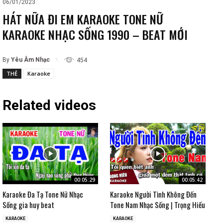
06/01/2023
HÁT NỮA ĐI EM KARAOKE TONE NỮ
KARAOKE NHẠC SỐNG 1990 – BEAT MỚI
By
Yêu Âm Nhạc
454
THẺ
Karaoke
Related videos
00:05:29
00:05:42
Karaoke Đa Tạ Tone Nữ Nhạc
Karaoke Người Tình Không Đến
Sống gia huy beat
Tone Nam Nhạc Sống | Trọng Hiếu
KARAOKE
KARAOKE