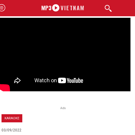
MP3
VIETNAM
Ads
KARAOKE
03/09/2022