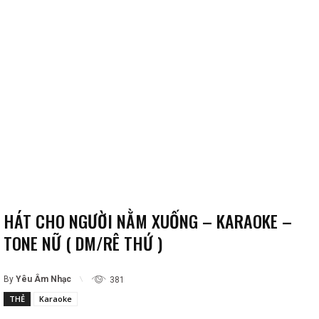
HÁT CHO NGƯỜI NẰM XUỐNG – KARAOKE –
TONE NỮ ( DM/RÊ THỨ )
By
Yêu Âm Nhạc
381
THẺ
Karaoke