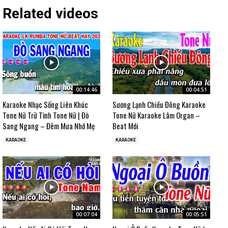
Related videos
00:14:46
00:04:51
Karaoke Nhạc Sống Liên Khúc
Sương Lạnh Chiều Đông Karaoke
Tone Nữ Trữ Tình Tone Nữ | Đò
Tone Nữ Karaoke Lâm Organ –
Sang Ngang – Đêm Mưa Nhớ Mẹ
Beat Mới
KARAOKE
KARAOKE
00:07:04
00:05:51