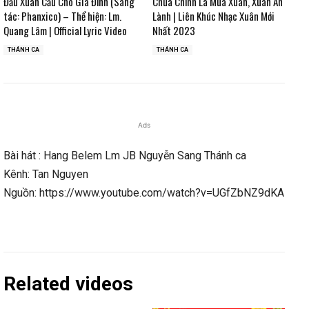
Đầu Xuân Cầu Cho Gia Đình (Sáng
Chúa Chính Là Mùa Xuân, Xuân An
tác: Phanxico) – Thể hiện: Lm.
Lành | Liên Khúc Nhạc Xuân Mới
Quang Lâm | Official Lyric Video
Nhất 2023
THÁNH CA
THÁNH CA
Ads
Bài hát : Hang Belem Lm JB Nguyễn Sang Thánh ca
Kênh: Tan Nguyen
Nguồn: https://www.youtube.com/watch?v=UGfZbNZ9dKA
Related videos