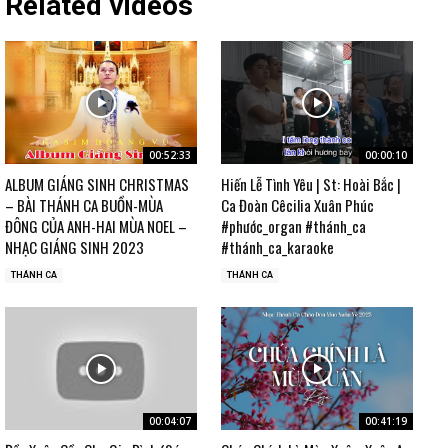
Related videos
00:52:33
00:00:10
ALBUM GIÁNG SINH CHRISTMAS
Hiến Lễ Tình Yêu | St: Hoài Bắc |
– BÀI THÁNH CA BUỒN-MÙA
Ca Đoàn Cêcilia Xuân Phúc
ĐÔNG CỦA ANH-HAI MÙA NOEL –
#phước_organ #thánh_ca
NHẠC GIÁNG SINH 2023
#thánh_ca_karaoke
THÁNH CA
THÁNH CA
00:04:07
00:41:19