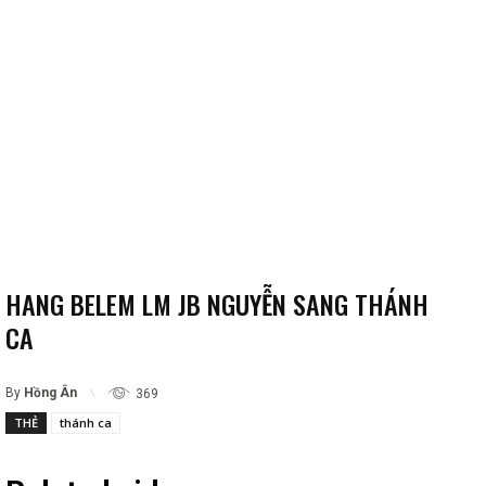
HANG BELEM LM JB NGUYỄN SANG THÁNH
CA
By
Hồng Ân
369
THẺ
thánh ca