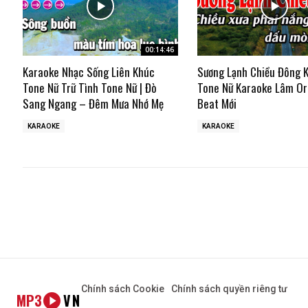
00:14:46
Karaoke Nhạc Sống Liên Khúc
Sương Lạnh Chiều Đông 
Tone Nữ Trữ Tình Tone Nữ | Đò
Tone Nữ Karaoke Lâm Or
Sang Ngang – Đêm Mưa Nhớ Mẹ
Beat Mới
KARAOKE
KARAOKE
Chính sách Cookie
Chính sách quyền riêng tư
MP3
VN