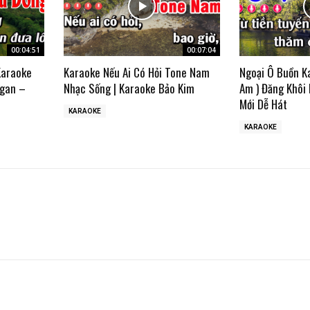
00:04:51
00:07:04
Karaoke
Karaoke Nếu Ai Có Hỏi Tone Nam
Ngoại Ô Buồn K
gan –
Nhạc Sống | Karaoke Bảo Kim
Am ) Đăng Khôi
Mới Dễ Hát
KARAOKE
KARAOKE