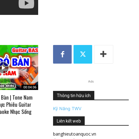
Ads
00:04:06
Thông tin hữu ích
 Bàn | Tone Nam
ực Phiêu Guitar
Kỹ Năng TWV
aoke Nhạc Sống
Liên kết web
banghieutoanquoc.vn