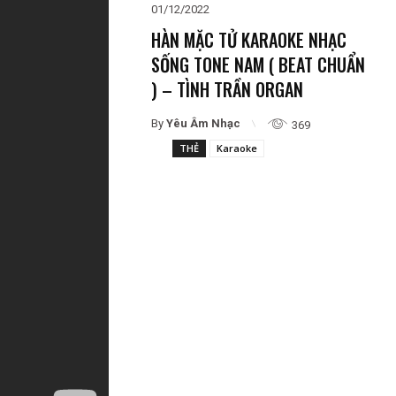
01/12/2022
HÀN MẶC TỬ KARAOKE NHẠC
SỐNG TONE NAM ( BEAT CHUẨN
) – TÌNH TRẦN ORGAN
By
Yêu Âm Nhạc
369
THẺ
Karaoke