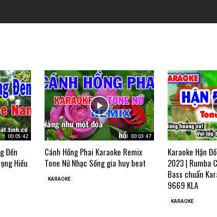
00:05:42
00:03:47
ng Đến
Cánh Hồng Phai Karaoke Remix
Karaoke Hận Đồ
rọng Hiếu
Tone Nữ Nhạc Sống gia huy beat
2023 | Rumba C
Bass chuẩn Kar
KARAOKE
9669 KLA
KARAOKE