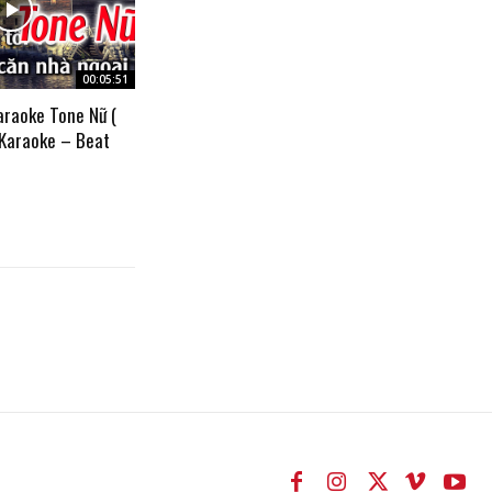
00:05:51
araoke Tone Nữ (
 Karaoke – Beat