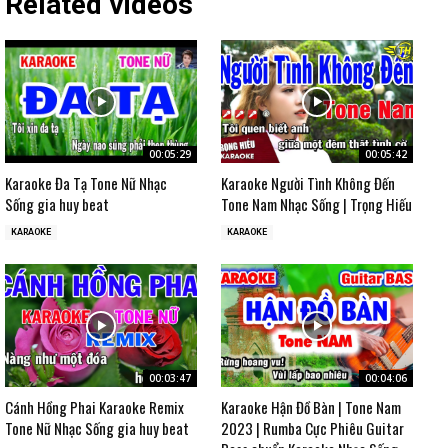
Related videos
00:05:29
00:05:42
Karaoke Đa Tạ Tone Nữ Nhạc
Karaoke Người Tình Không Đến
Sống gia huy beat
Tone Nam Nhạc Sống | Trọng Hiếu
KARAOKE
KARAOKE
00:03:47
00:04:06
Cánh Hồng Phai Karaoke Remix
Karaoke Hận Đồ Bàn | Tone Nam
Tone Nữ Nhạc Sống gia huy beat
2023 | Rumba Cực Phiêu Guitar