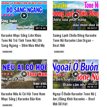
00:14:46
00:04:51
Karaoke Nhạc Sống Liên Khúc
Sương Lạnh Chiều Đông Karaoke
Tone Nữ Trữ Tình Tone Nữ | Đò
Tone Nữ Karaoke Lâm Organ –
Sang Ngang – Đêm Mưa Nhớ Mẹ
Beat Mới
KARAOKE
KARAOKE
00:07:04
00:05:51
Karaoke Nếu Ai Có Hỏi Tone Nam
Ngoại Ô Buồn Karaoke Tone Nữ (
Nhạc Sống | Karaoke Bảo Kim
Am ) Đăng Khôi Karaoke – Beat
Mới Dễ Hát
KARAOKE