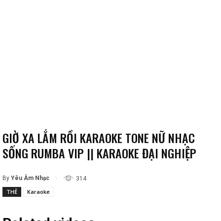
GIỜ XA LẮM RỒI KARAOKE TONE NỮ NHẠC
SỐNG RUMBA VIP || KARAOKE ĐẠI NGHIỆP
By
Yêu Âm Nhạc
314
THẺ
Karaoke