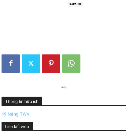
KARAOKE
Ads
Thông tin hữu ích
Kỹ Năng TWV
Liên kết web