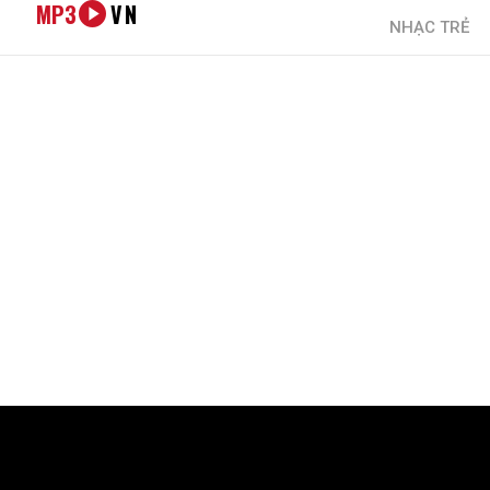
MP3
VN
NHẠC TRẺ