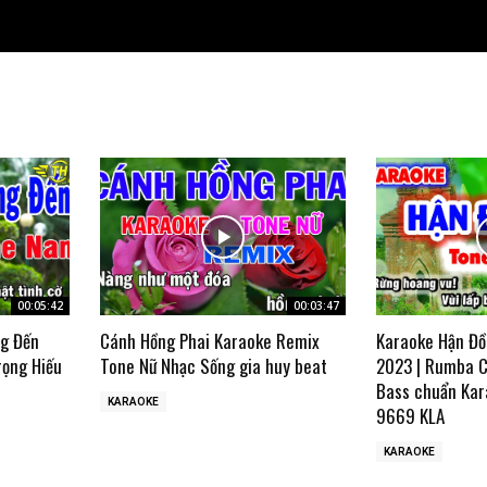
00:05:42
00:03:47
ng Đến
Cánh Hồng Phai Karaoke Remix
Karaoke Hận Đồ
rọng Hiếu
Tone Nữ Nhạc Sống gia huy beat
2023 | Rumba C
Bass chuẩn Kar
KARAOKE
9669 KLA
KARAOKE