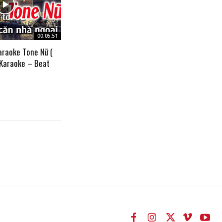
00:05:51
araoke Tone Nữ (
 Karaoke – Beat