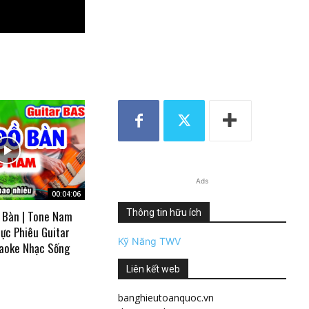
Ads
00:04:06
Thông tin hữu ích
 Bàn | Tone Nam
ực Phiêu Guitar
Kỹ Năng TWV
aoke Nhạc Sống
Liên kết web
banghieutoanquoc.vn