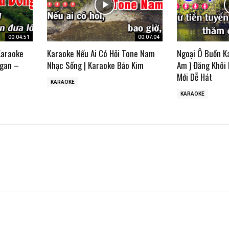
00:04:51
00:07:04
Karaoke
Karaoke Nếu Ai Có Hỏi Tone Nam
Ngoại Ô Buồn K
gan –
Nhạc Sống | Karaoke Bảo Kim
Am ) Đăng Khôi
Mới Dễ Hát
KARAOKE
KARAOKE