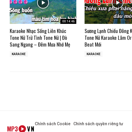
00:14:46
Karaoke Nhạc Sống Liên Khúc
Sương Lạnh Chiều Đông 
Tone Nữ Trữ Tình Tone Nữ | Đò
Tone Nữ Karaoke Lâm Or
Sang Ngang – Đêm Mưa Nhớ Mẹ
Beat Mới
KARAOKE
KARAOKE
Chính sách Cookie
Chính sách quyền riêng tư
MP3
VN