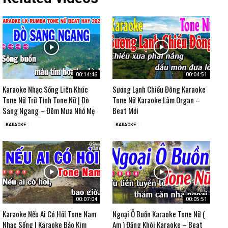
00:14:46
00:04:51
Karaoke Nhạc Sống Liên Khúc
Sương Lạnh Chiều Đông Karaoke
Tone Nữ Trữ Tình Tone Nữ | Đò
Tone Nữ Karaoke Lâm Organ –
Sang Ngang – Đêm Mưa Nhớ Mẹ
Beat Mới
KARAOKE
KARAOKE
00:07:04
00:05:51
Karaoke Nếu Ai Có Hỏi Tone Nam
Ngoại Ô Buồn Karaoke Tone Nữ (
Nhạc Sống | Karaoke Bảo Kim
Am ) Đăng Khôi Karaoke – Beat