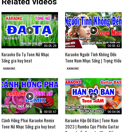
Related videos
00:05:29
00:05:42
Karaoke Đa Tạ Tone Nữ Nhạc
Karaoke Người Tình Không Đến
Sống gia huy beat
Tone Nam Nhạc Sống | Trọng Hiếu
KARAOKE
KARAOKE
00:03:47
00:04:06
Cánh Hồng Phai Karaoke Remix
Karaoke Hận Đồ Bàn | Tone Nam
Tone Nữ Nhạc Sống gia huy beat
2023 | Rumba Cực Phiêu Guitar