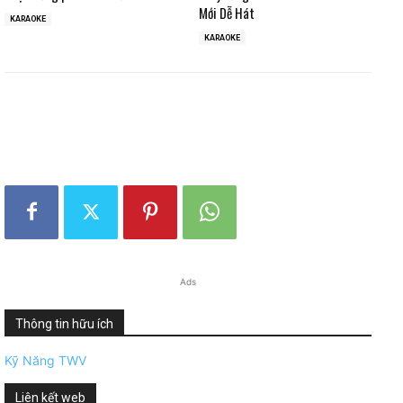
Mới Dễ Hát
KARAOKE
KARAOKE
Ads
Thông tin hữu ích
Kỹ Năng TWV
Liên kết web