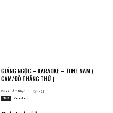
GIÁNG NGỌC – KARAOKE – TONE NAM (
C#M/ĐÔ THĂNG THỨ )
By
Yêu Âm Nhạc
452
THẺ
Karaoke