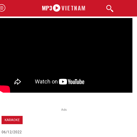
MP3
VIETNAM
Ads
KARAOKE
06/12/2022