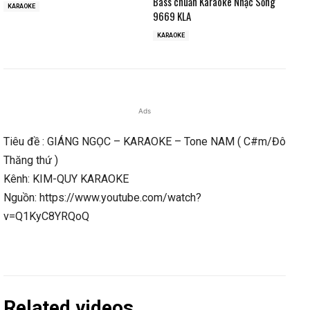
Bass chuẩn Karaoke Nhạc Sống
KARAOKE
9669 KLA
KARAOKE
Ads
Tiêu đề : GIÁNG NGỌC – KARAOKE – Tone NAM ( C#m/Đô
Thăng thứ )
Kênh: KIM-QUY KARAOKE
Nguồn: https://www.youtube.com/watch?
v=Q1KyC8YRQoQ
Related videos