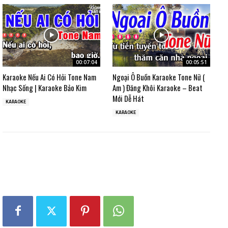
00:07:04
00:05:51
Karaoke Nếu Ai Có Hỏi Tone Nam
Ngoại Ô Buồn Karaoke Tone Nữ (
Nhạc Sống | Karaoke Bảo Kim
Am ) Đăng Khôi Karaoke – Beat
Mới Dễ Hát
KARAOKE
KARAOKE