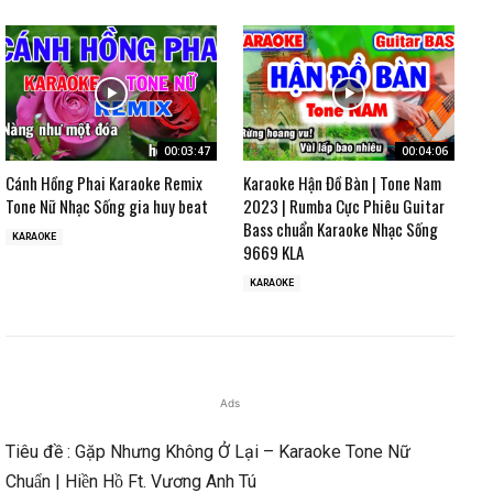
00:03:47
00:04:06
Cánh Hồng Phai Karaoke Remix
Karaoke Hận Đồ Bàn | Tone Nam
Tone Nữ Nhạc Sống gia huy beat
2023 | Rumba Cực Phiêu Guitar
Bass chuẩn Karaoke Nhạc Sống
KARAOKE
9669 KLA
KARAOKE
Ads
Tiêu đề : Gặp Nhưng Không Ở Lại – Karaoke Tone Nữ
Chuẩn | Hiền Hồ Ft. Vương Anh Tú