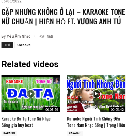
06/06/2022
GẶP NHƯNG KHÔNG Ở LẠI – KARAOKE TONE
NỮ CHUẨN | HIỀN HỒ FT. VƯƠNG ANH TÚ
By
Yêu Âm Nhạc
565
THẺ
Karaoke
Related videos
00:05:29
00:05:42
Karaoke Đa Tạ Tone Nữ Nhạc
Karaoke Người Tình Không Đến
Sống gia huy beat
Tone Nam Nhạc Sống | Trọng Hiếu
KARAOKE
KARAOKE