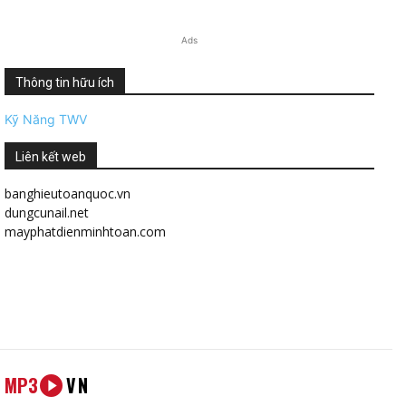
Ads
Thông tin hữu ích
Kỹ Năng TWV
Liên kết web
banghieutoanquoc.vn
dungcunail.net
mayphatdienminhtoan.com
MP3
VN