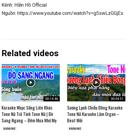
Kênh: Hiền Hồ Official
Nguồn: https://www.youtube.com/watch?v=g5swLzGGjEs
Related videos
00:14:46
00:04:51
Karaoke Nhạc Sống Liên Khúc
Sương Lạnh Chiều Đông Karaoke
Tone Nữ Trữ Tình Tone Nữ | Đò
Tone Nữ Karaoke Lâm Organ –
Sang Ngang – Đêm Mưa Nhớ Mẹ
Beat Mới
KARAOKE
KARAOKE