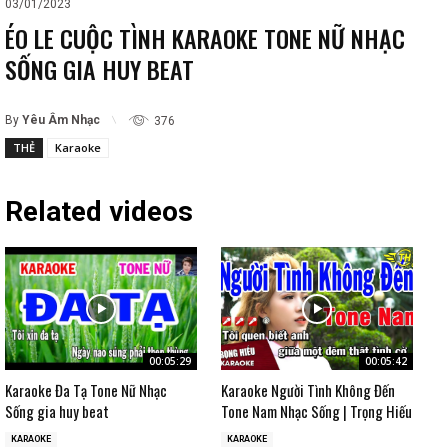
03/01/2023
ÉO LE CUỘC TÌNH KARAOKE TONE NỮ NHẠC
SỐNG GIA HUY BEAT
By
Yêu Âm Nhạc
376
THẺ
Karaoke
Related videos
00:05:29
00:05:42
Karaoke Đa Tạ Tone Nữ Nhạc
Karaoke Người Tình Không Đến
Sống gia huy beat
Tone Nam Nhạc Sống | Trọng Hiếu
KARAOKE
KARAOKE