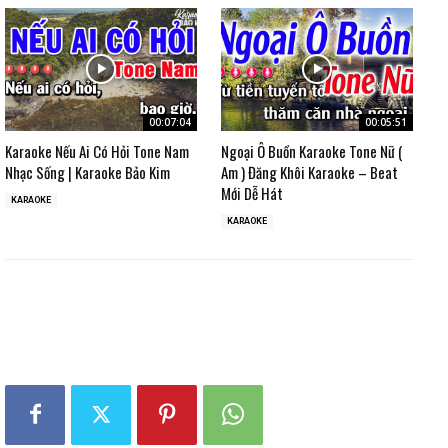
00:07:04
00:05:51
Karaoke Nếu Ai Có Hỏi Tone Nam
Ngoại Ô Buồn Karaoke Tone Nữ (
Nhạc Sống | Karaoke Bảo Kim
Am ) Đăng Khôi Karaoke – Beat
Mới Dễ Hát
KARAOKE
KARAOKE