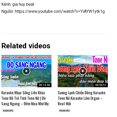
Kênh: gia huy beat
Nguồn: https://www.youtube.com/watch?v=YiAYW1ytk1g
Related videos
00:14:46
00:04:51
Karaoke Nhạc Sống Liên Khúc
Sương Lạnh Chiều Đông Karaoke
Tone Nữ Trữ Tình Tone Nữ | Đò
Tone Nữ Karaoke Lâm Organ –
Sang Ngang – Đêm Mưa Nhớ Mẹ
Beat Mới
KARAOKE
KARAOKE