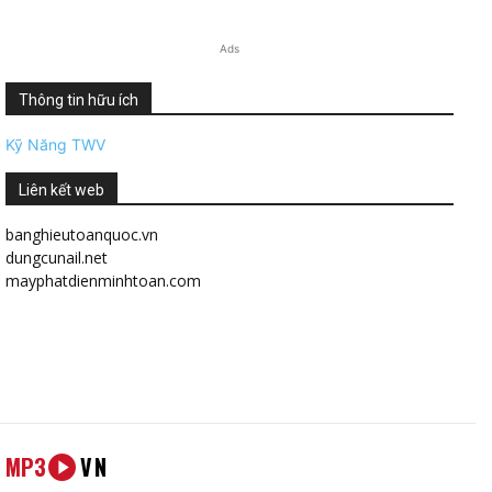
Ads
Thông tin hữu ích
Kỹ Năng TWV
Liên kết web
banghieutoanquoc.vn
dungcunail.net
mayphatdienminhtoan.com
MP3
VN