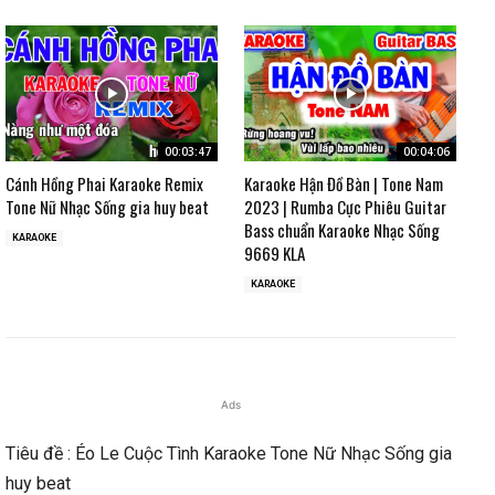
00:03:47
00:04:06
Cánh Hồng Phai Karaoke Remix
Karaoke Hận Đồ Bàn | Tone Nam
Tone Nữ Nhạc Sống gia huy beat
2023 | Rumba Cực Phiêu Guitar
Bass chuẩn Karaoke Nhạc Sống
KARAOKE
9669 KLA
KARAOKE
Ads
Tiêu đề : Éo Le Cuộc Tình Karaoke Tone Nữ Nhạc Sống gia
huy beat