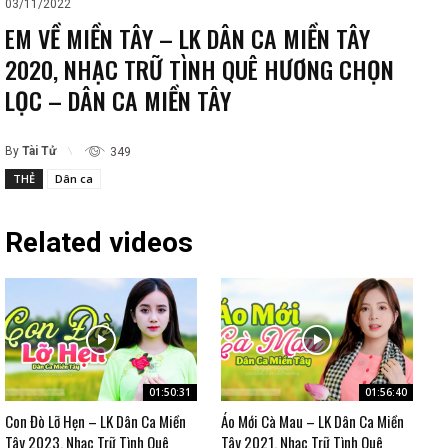
03/11/2022
EM VỀ MIỀN TÂY – LK DÂN CA MIỀN TÂY
2020, NHẠC TRỮ TÌNH QUÊ HƯƠNG CHỌN
LỌC – DÂN CA MIỀN TÂY
By
Tài Tử
349
THẺ
Dân ca
Related videos
01:50:31
01:56:40
Con Đò Lỡ Hẹn – LK Dân Ca Miền
Áo Mới Cà Mau – LK Dân Ca Miền
Tây 2023, Nhạc Trữ Tình Quê
Tây 2021, Nhạc Trữ Tình Quê