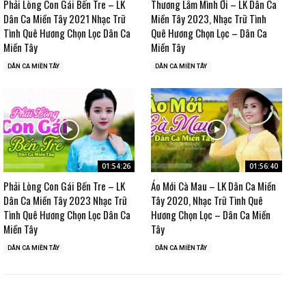
Phải Lòng Con Gái Bến Tre – LK
Thương Lắm Mình Ơi – LK Dân Ca
Dân Ca Miền Tây 2021 Nhạc Trữ
Miền Tây 2023, Nhạc Trữ Tình
Tình Quê Hương Chọn Lọc Dân Ca
Quê Hương Chọn Lọc – Dân Ca
Miền Tây
Miền Tây
DÂN CA MIỀN TÂY
DÂN CA MIỀN TÂY
01:54:26
01:56:40
Phải Lòng Con Gái Bến Tre – LK
Áo Mới Cà Mau – LK Dân Ca Miền
Dân Ca Miền Tây 2023 Nhạc Trữ
Tây 2020, Nhạc Trữ Tình Quê
Tình Quê Hương Chọn Lọc Dân Ca
Hương Chọn Lọc – Dân Ca Miền
Miền Tây
Tây
DÂN CA MIỀN TÂY
DÂN CA MIỀN TÂY