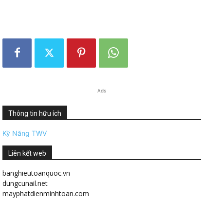
Ads
Thông tin hữu ích
Kỹ Năng TWV
Liên kết web
banghieutoanquoc.vn
dungcunail.net
mayphatdienminhtoan.com