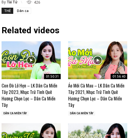
By
Tài Tử
426
THẺ
Dân ca
Related videos
01:50:31
01:56:40
Con Đò Lỡ Hẹn – LK Dân Ca Miền
Áo Mới Cà Mau – LK Dân Ca Miền
Tây 2023, Nhạc Trữ Tình Quê
Tây 2021, Nhạc Trữ Tình Quê
Hương Chọn Lọc – Dân Ca Miền
Hương Chọn Lọc – Dân Ca Miền
Tây
Tây
DÂN CA MIỀN TÂY
DÂN CA MIỀN TÂY