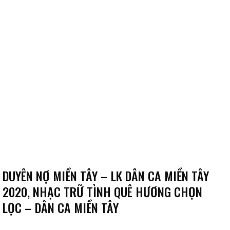
DUYÊN NỢ MIỀN TÂY – LK DÂN CA MIỀN TÂY
2020, NHẠC TRỮ TÌNH QUÊ HƯƠNG CHỌN
LỌC – DÂN CA MIỀN TÂY