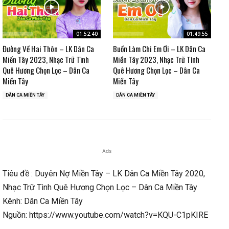
01:52:40
01:49:55
Đường Về Hai Thôn – LK Dân Ca
Buồn Làm Chi Em Ơi – LK Dân Ca
Miền Tây 2023, Nhạc Trữ Tình
Miền Tây 2023, Nhạc Trữ Tình
Quê Hương Chọn Lọc – Dân Ca
Quê Hương Chọn Lọc – Dân Ca
Miền Tây
Miền Tây
DÂN CA MIỀN TÂY
DÂN CA MIỀN TÂY
Ads
Tiêu đề : Duyên Nợ Miền Tây – LK Dân Ca Miền Tây 2020,
Nhạc Trữ Tình Quê Hương Chọn Lọc – Dân Ca Miền Tây
Kênh: Dân Ca Miền Tây
Nguồn: https://www.youtube.com/watch?v=KQU-C1pKIRE