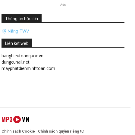
Ads
Thông tin hữu ích
Kỹ Năng TWV
Liên kết web
banghieutoanquoc.vn
dungcunail.net
mayphatdienminhtoan.com
MP3
VN
Chính sách Cookie
Chính sách quyền riêng tư