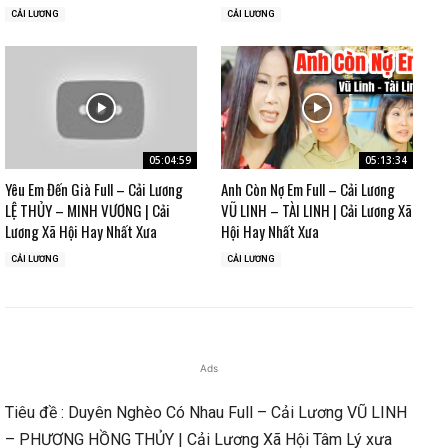
CẢI LƯƠNG
CẢI LƯƠNG
05:04:59
05:13:34
Yêu Em Đến Già Full – Cải Lương
Anh Còn Nợ Em Full – Cải Lương
LỆ THỦY – MINH VƯƠNG | Cải
VŨ LINH – TÀI LINH | Cải Lương Xã
Lương Xã Hội Hay Nhất Xưa
Hội Hay Nhất Xưa
CẢI LƯƠNG
CẢI LƯƠNG
Ads
Tiêu đề : Duyên Nghèo Có Nhau Full – Cải Lương VŨ LINH
– PHƯƠNG HỒNG THỦY | Cải Lương Xã Hội Tâm Lý xưa