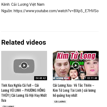
Kênh: Cải Lương Việt Nam
Nguồn: https://www.youtube.com/watch?v=BXp5_E7HVSo
Related videos
04:48:42
03:11:48
Tình Xưa Nghĩa Cũ Full – Cải
Cải Lương Xưa : Võ Tắc Thiên –
Lương VŨ LINH – PHƯƠNG HỒNG
Kim Tử Long Tài Linh | cải lương
THỦY | Cải Lương Xã Hội Hay Nhất
hồ quảng hay nhất
Xưa
CẢI LƯƠNG
CẢI LƯƠNG