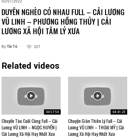
03/07/2022
DUYÊN NGHÈO CÓ NHAU FULL – CẢI LƯƠNG
VŨ LINH – PHƯƠNG HỒNG THỦY | CẢI
LƯƠNG XÃ HỘI TÂM LÝ XƯA
By
Tài Tử
327
Related videos
04:57:50
04:41:23
Chuyến Tàu Cuối Cùng Full – Cải
Chuyện Giàn Thiên Lý Full – Cải
Lương VŨ LINH – NGỌC HUYỀN |
Lương VŨ LINH – THOẠI MỸ | Cải
Cải Lương Xã Hội Hay Nhất Xưa
Lương Xã Hội Hay Nhất Xưa