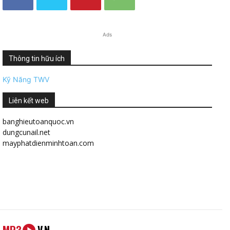
Ads
Thông tin hữu ích
Kỹ Năng TWV
Liên kết web
banghieutoanquoc.vn
dungcunail.net
mayphatdienminhtoan.com