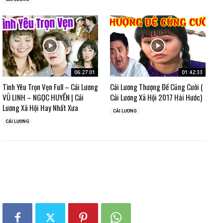
06:27:01
01:42:33
Tình Yêu Trọn Vẹn Full – Cải Lương
Cải Lương Thượng Đế Cũng Cười (
VŨ LINH – NGỌC HUYỀN | Cải
Cải Lương Xã Hội 2017 Hài Hước)
Lương Xã Hội Hay Nhất Xưa
CẢI LƯƠNG
CẢI LƯƠNG