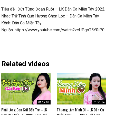
Tiêu đề : Đứt Từng Đoạn Ruột – LK Dân Ca Miền Tây 2022,
Nhạc Trữ Tình Quê Hương Chọn Lọc – Dân Ca Miền Tây
Kênh: Dân Ca Miền Tây
Nguồn: https://www.youtube.com/watch?v=UPgoT5Y0iP0
Related videos
01:57:09
01:53:14
Phải Lòng Con Gái Bến Tre – LK
Thương Lắm Mình Ơi – LK Dân Ca
Dân Ca Miền Tây 2021 Nhạc Trữ
Miền Tây 2023, Nhạc Trữ Tình