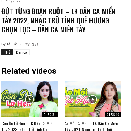
03/11/2022
ĐỨT TỪNG ĐOẠN RUỘT – LK DÂN CA MIỀN
TÂY 2022, NHẠC TRỮ TÌNH QUÊ HƯƠNG
CHỌN LỌC – DÂN CA MIỀN TÂY
By
Tài Tử
359
THẺ
Dân ca
Related videos
01:50:31
01:56:40
Con Đò Lỡ Hẹn – LK Dân Ca Miền
Áo Mới Cà Mau – LK Dân Ca Miền
Tây 2023, Nhạc Trữ Tình Quê
Tây 2021, Nhạc Trữ Tình Quê