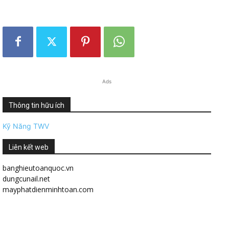
Ads
Thông tin hữu ích
Kỹ Năng TWV
Liên kết web
banghieutoanquoc.vn
dungcunail.net
mayphatdienminhtoan.com