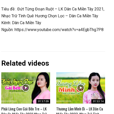
Tiêu đề : Đứt Từng Đoạn Ruột – LK Dân Ca Miền Tây 2021,
Nhạc Trữ Tình Quê Hương Chọn Lọc – Dân Ca Miền Tây
Kênh: Dân Ca Miền Tây
Nguồn: https://www.youtube.com/watch?v=a4EgbThg7P8
Related videos
01:57:09
01:53:14
Phải Lòng Con Gái Bến Tre – LK
Thương Lắm Mình Ơi – LK Dân Ca
Dân Ca Miền Tây 2021 Nhạc Trữ
Miền Tây 2023, Nhạc Trữ Tình