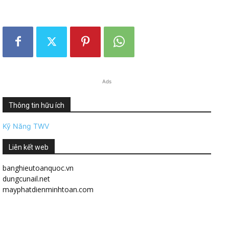
Ads
Thông tin hữu ích
Kỹ Năng TWV
Liên kết web
banghieutoanquoc.vn
dungcunail.net
mayphatdienminhtoan.com